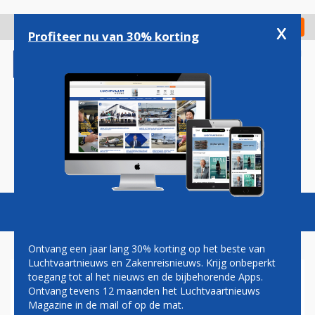
Overslaan
en
x
Digitaal Magazine
Registreer
Check in
naar
Profiteer nu van 30% korting
de
inhoud
gaan
Magazine
Podcasts
Vacatures
Toggl
naviga
Ontvang een jaar lang 30% korting op het beste van
Luchtvaartnieuws en Zakenreisnieuws. Krijg onbeperkt
toegang tot al het nieuws en de bijbehorende Apps.
YOUTUBE
Ontvang tevens 12 maanden het Luchtvaartnieuws
Magazine in de mail of op de mat.