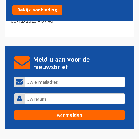
Youtuber die vliegtuigje bewust liet neerstorten moet
Bekijk aanbieding
de cel in
05-12-2023 - 07:45
Meld u aan voor de
nieuwsbrief