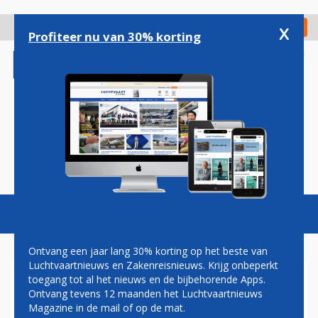
Overslaan
en
x
Digitaal Magazine
Registreer
Check in
naar
Profiteer nu van 30% korting
de
inhoud
gaan
Magazine
Podcasts
Vacatures
Toggl
naviga
Ontvang een jaar lang 30% korting op het beste van
Luchtvaartnieuws en Zakenreisnieuws. Krijg onbeperkt
toegang tot al het nieuws en de bijbehorende Apps.
ZESTIEN
Ontvang tevens 12 maanden het Luchtvaartnieuws
Magazine in de mail of op de mat.