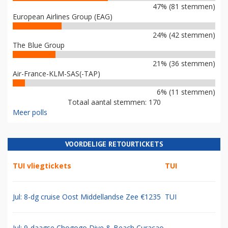
47% (81 stemmen)
European Airlines Group (EAG)
24% (42 stemmen)
The Blue Group
21% (36 stemmen)
Air-France-KLM-SAS(-TAP)
6% (11 stemmen)
Totaal aantal stemmen: 170
Meer polls
VOORDELIGE RETOURTICKETS
TUI vliegtickets
TUI
Jul: 8-dg cruise Oost Middellandse Zee €1235
TUI
Jul: 9-daagse Chogogo Dive & Beach Curacao