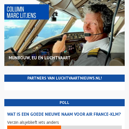
MIJNBOUW, EU EN LUCHTVAART
PARTNERS VAN LUCHTVAARTNIEUWS.NL!
POLL
WAT IS EEN GOEDE NIEUWE NAAM VOOR AIR FRANCE-KLM?
Verzin alsjeblieft iets anders