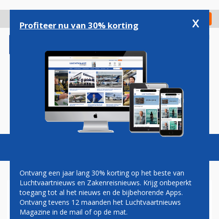
Overslaan
en
x
Digitaal Magazine
Registreer
Check in
naar
Profiteer nu van 30% korting
de
inhoud
gaan
Magazine
Podcasts
Vacatures
Toggl
naviga
Ontvang een jaar lang 30% korting op het beste van
Luchtvaartnieuws en Zakenreisnieuws. Krijg onbeperkt
toegang tot al het nieuws en de bijbehorende Apps.
ZWEDEN
Ontvang tevens 12 maanden het Luchtvaartnieuws
Magazine in de mail of op de mat.