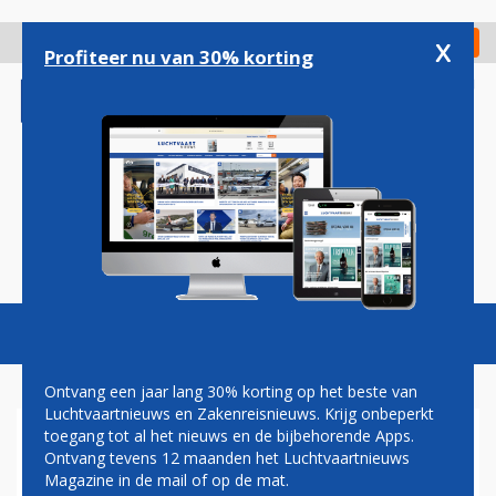
Overslaan
en
x
Digitaal Magazine
Registreer
Check in
naar
Profiteer nu van 30% korting
de
inhoud
gaan
Magazine
Podcasts
Vacatures
Toggl
naviga
Ontvang een jaar lang 30% korting op het beste van
Luchtvaartnieuws en Zakenreisnieuws. Krijg onbeperkt
toegang tot al het nieuws en de bijbehorende Apps.
KLM
Ontvang tevens 12 maanden het Luchtvaartnieuws
Magazine in de mail of op de mat.