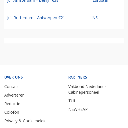
Jul: Amsterdam - Berlijn €38
Eurostar
Jul: Rotterdam - Antwerpen €21
NS
OVER ONS
PARTNERS
Contact
Vakbond Nederlands
Cabinepersoneel
Adverteren
TUI
Redactie
NEWHEAP
Colofon
Privacy & Cookiebeleid