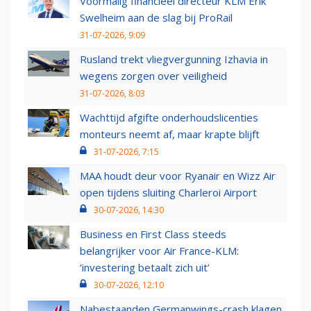
Voormalig financieel directeur KLM Erik
Swelheim aan de slag bij ProRail
31-07-2026, 9:09
Rusland trekt vliegvergunning Izhavia in
wegens zorgen over veiligheid
31-07-2026, 8:03
Wachttijd afgifte onderhoudslicenties
monteurs neemt af, maar krapte blijft
31-07-2026, 7:15
MAA houdt deur voor Ryanair en Wizz Air
open tijdens sluiting Charleroi Airport
30-07-2026, 14:30
Business en First Class steeds
belangrijker voor Air France-KLM:
‘investering betaalt zich uit’
30-07-2026, 12:10
Nabestaanden Germanwings-crash klagen