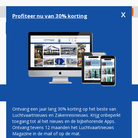
Overslaan
en
x
Digitaal Magazine
Registreer
Check in
naar
Profiteer nu van 30% korting
de
inhoud
gaan
Magazine
Podcasts
Vacatures
Toggl
naviga
Ontvang een jaar lang 30% korting op het beste van
Luchtvaartnieuws en Zakenreisnieuws. Krijg onbeperkt
toegang tot al het nieuws en de bijbehorende Apps.
ACHTERKLEINZOON
Ontvang tevens 12 maanden het Luchtvaartnieuws
ROCKEFELLER GEDOOD IN
Magazine in de mail of op de mat.