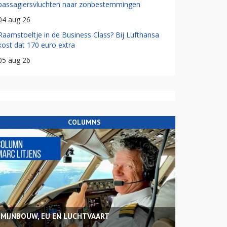
passagiersvluchten naar zonbestemmingen
04 aug 26
Raamstoeltje in de Business Class? Bij Lufthansa
kost dat 170 euro extra
05 aug 26
COLUMNS
MIJNBOUW, EU EN LUCHTVAART