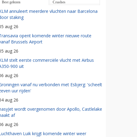
Best gelezen
Crashes
KLM annuleert meerdere vluchten naar Barcelona
door staking
05 aug 26
Transavia opent komende winter nieuwe route
vanaf Brussels Airport
05 aug 26
KLM stelt eerste commerciële vlucht met Airbus
A350-900 uit
06 aug 26
Groningen vanaf nu verbonden met Esbjerg: 'scheelt
zeven uur rijden'
04 aug 26
easyJet wordt overgenomen door Apollo, Castlelake
haakt af
06 aug 26
Luchthaven Luik krijgt komende winter weer