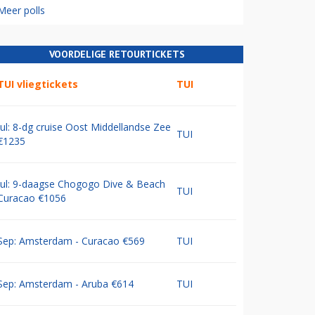
Meer polls
VOORDELIGE RETOURTICKETS
TUI vliegtickets
TUI
Jul: 8-dg cruise Oost Middellandse Zee
TUI
€1235
Jul: 9-daagse Chogogo Dive & Beach
TUI
Curacao €1056
Sep: Amsterdam - Curacao €569
TUI
Sep: Amsterdam - Aruba €614
TUI