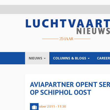
Overslaan
en
naar
de
inhoud
gaan
NIEUWS
COLUMNS & BLOGS
CAREER
AVIAPARTNER OPENT SER
OP SCHIPHOL OOST
23 oktober 2011 - 11:30