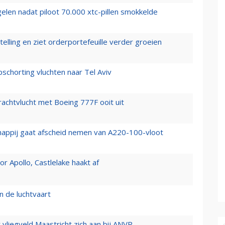
elen nadat piloot 70.000 xtc-pillen smokkelde
elling en ziet orderportefeuille verder groeien
chorting vluchten naar Tel Aviv
vrachtvlucht met Boeing 777F ooit uit
happij gaat afscheid nemen van A220-100-vloot
 Apollo, Castlelake haakt af
n de luchtvaart
t vliegveld Maastricht zich aan bij ANVR