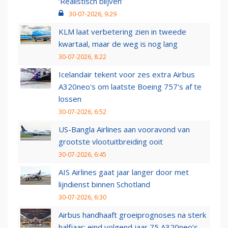
‘Realistisch blijven’
30-07-2026, 9:29
KLM laat verbetering zien in tweede
kwartaal, maar de weg is nog lang
30-07-2026, 8:22
Icelandair tekent voor zes extra Airbus
A320neo's om laatste Boeing 757's af te
lossen
30-07-2026, 6:52
US-Bangla Airlines aan vooravond van
grootste vlootuitbreiding ooit
30-07-2026, 6:45
AIS Airlines gaat jaar langer door met
lijndienst binnen Schotland
30-07-2026, 6:30
Airbus handhaaft groeiprognoses na sterk
halfjaar: eind volgend jaar 75 A320neo’s