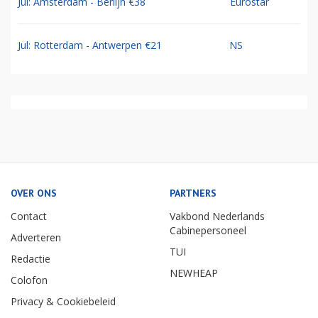
Jul: Amsterdam - Berlijn €38
Eurostar
Jul: Rotterdam - Antwerpen €21
NS
OVER ONS
PARTNERS
Contact
Vakbond Nederlands
Cabinepersoneel
Adverteren
TUI
Redactie
NEWHEAP
Colofon
Privacy & Cookiebeleid