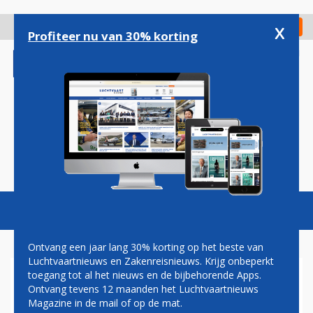
Overslaan
en
x
Digitaal Magazine
Registreer
Check in
naar
Profiteer nu van 30% korting
de
inhoud
gaan
Magazine
Podcasts
Vacatures
Toggl
naviga
Ontvang een jaar lang 30% korting op het beste van
Luchtvaartnieuws en Zakenreisnieuws. Krijg onbeperkt
toegang tot al het nieuws en de bijbehorende Apps.
DASSAULT PRESENTEERT
Ontvang tevens 12 maanden het Luchtvaartnieuws
NIEUW VLAGGENSCHIP: DE
Magazine in de mail of op de mat.