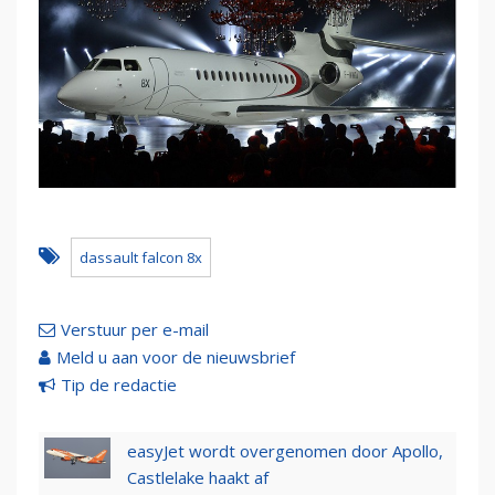
dassault falcon 8x
Verstuur per e-mail
Meld u aan voor de nieuwsbrief
Tip de redactie
easyJet wordt overgenomen door Apollo,
Castlelake haakt af