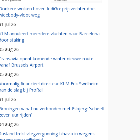
Donkere wolken boven IndiGo: prijsvechter doet
widebody-vloot weg
31 jul 26
KLM annuleert meerdere vluchten naar Barcelona
door staking
05 aug 26
Transavia opent komende winter nieuwe route
vanaf Brussels Airport
05 aug 26
Voormalig financieel directeur KLM Erik Swelheim
aan de slag bij ProRail
31 jul 26
Groningen vanaf nu verbonden met Esbjerg: 'scheelt
zeven uur rijden'
04 aug 26
Rusland trekt vliegvergunning Izhavia in wegens
zorgen over veiligheid