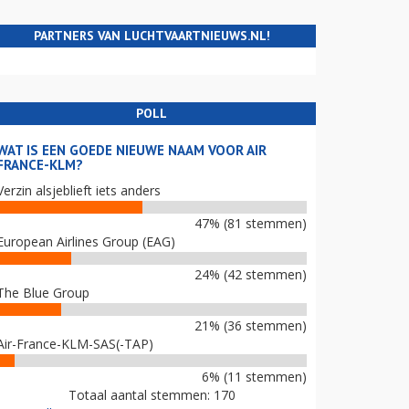
PARTNERS VAN LUCHTVAARTNIEUWS.NL!
POLL
WAT IS EEN GOEDE NIEUWE NAAM VOOR AIR
FRANCE-KLM?
Verzin alsjeblieft iets anders
47% (81 stemmen)
European Airlines Group (EAG)
24% (42 stemmen)
The Blue Group
21% (36 stemmen)
Air-France-KLM-SAS(-TAP)
6% (11 stemmen)
Totaal aantal stemmen: 170