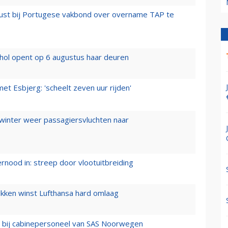
rust bij Portugese vakbond over overname TAP te
hol opent op 6 augustus haar deuren
t Esbjerg: 'scheelt zeven uur rijden'
 winter weer passagiersvluchten naar
ernood in: streep door vlootuitbreiding
ukken winst Lufthansa hard omlaag
 bij cabinepersoneel van SAS Noorwegen