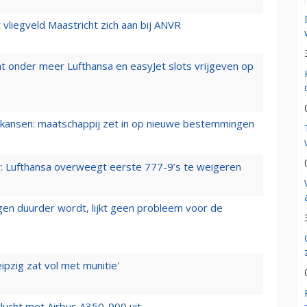
t vliegveld Maastricht zich aan bij ANVR
t onder meer Lufthansa en easyJet slots vrijgeven op
ansen: maatschappij zet in op nieuwe bestemmingen
er: Lufthansa overweegt eerste 777-9’s te weigeren
iegen duurder wordt, lijkt geen probleem voor de
ipzig zat vol met munitie'
lucht met Airbus A350-900 uit