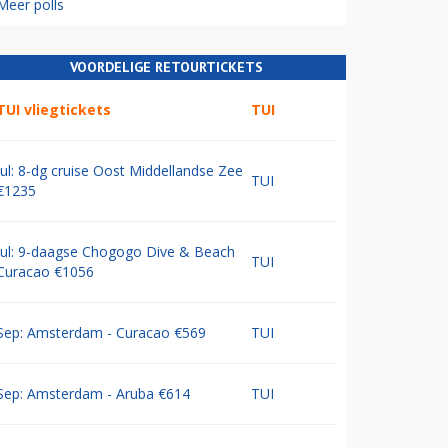
Meer polls
VOORDELIGE RETOURTICKETS
TUI vliegtickets
TUI
Jul: 8-dg cruise Oost Middellandse Zee
TUI
€1235
Jul: 9-daagse Chogogo Dive & Beach
TUI
Curacao €1056
Sep: Amsterdam - Curacao €569
TUI
Sep: Amsterdam - Aruba €614
TUI