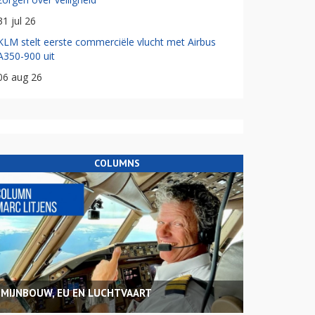
31 jul 26
KLM stelt eerste commerciële vlucht met Airbus
A350-900 uit
06 aug 26
COLUMNS
MIJNBOUW, EU EN LUCHTVAART