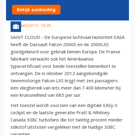
VOOR GEBRUIK
Bekijk aanbieding
23 maart 2013 - 16:35
SAINT CLOUD - De Europese luchtvaartautoriteit EASA
heeft de Dassault Falcon 2000S en de 2000LXS
goedgekeurd voor gebruik binnen Europa. De Franse
fabrikant verwacht ook het Amerikaanse
typecertificaat voor beide toestellen binnenkort te
ontvangen. De in oktober 2012 aangekondigde
tweemotorige Falcon LXS krijgt met zes passagiers
een vliegbereik van iets meer dan 7.400 kilometer bij
een kruissnelheid van 685 per uur.
Het toestel wordt voorzien van een digitale EASy II
cockpit en de laatste generatie Pratt & Whitney
Canada 308C turbofans die tot twintig procent minder
stikstof uitstoten vergeleken met de huidige 308C
varianten.