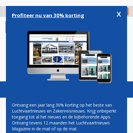
Overslaan
en
x
Digitaal Magazine
Registreer
Check in
naar
Profiteer nu van 30% korting
de
inhoud
gaan
Magazine
Podcasts
Vacatures
Toggl
naviga
Ontvang een jaar lang 30% korting op het beste van
Luchtvaartnieuws en Zakenreisnieuws. Krijg onbeperkt
toegang tot al het nieuws en de bijbehorende Apps.
EASA KEURT TWEE
Ontvang tevens 12 maanden het Luchtvaartnieuws
ZAKENJETS DASSAULT GOED
Magazine in de mail of op de mat.