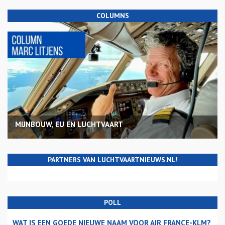
COLUMNS
MIJNBOUW, EU EN LUCHTVAART
PARTNERS VAN LUCHTVAARTNIEUWS.NL!
POLL
WAT IS EEN GOEDE NIEUWE NAAM VOOR AIR FRANCE-KLM?