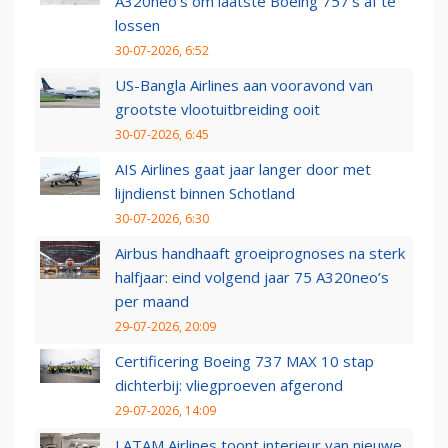
A320neo's om laatste Boeing 757's af te
lossen
30-07-2026, 6:52
US-Bangla Airlines aan vooravond van
grootste vlootuitbreiding ooit
30-07-2026, 6:45
AIS Airlines gaat jaar langer door met
lijndienst binnen Schotland
30-07-2026, 6:30
Airbus handhaaft groeiprognoses na sterk
halfjaar: eind volgend jaar 75 A320neo’s
per maand
29-07-2026, 20:09
Certificering Boeing 737 MAX 10 stap
dichterbij: vliegproeven afgerond
29-07-2026, 14:09
LATAM Airlines toont interieur van nieuwe