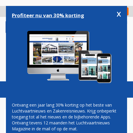
Overslaan
en
x
Digitaal Magazine
Registreer
Check in
naar
Profiteer nu van 30% korting
de
inhoud
gaan
Magazine
Podcasts
Vacatures
Toggl
naviga
Ontvang een jaar lang 30% korting op het beste van
Luchtvaartnieuws en Zakenreisnieuws. Krijg onbeperkt
toegang tot al het nieuws en de bijbehorende Apps.
FLYING COLORS STRIKT
Ontvang tevens 12 maanden het Luchtvaartnieuws
EERSTE KLANT MIDDEN-
Magazine in de mail of op de mat.