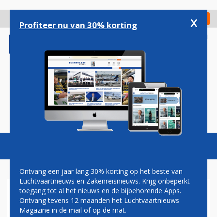
Overslaan
en
x
Digitaal Magazine
Registreer
Check in
naar
Profiteer nu van 30% korting
de
inhoud
gaan
Magazine
Podcasts
Vacatures
Toggl
naviga
Ontvang een jaar lang 30% korting op het beste van
Luchtvaartnieuws en Zakenreisnieuws. Krijg onbeperkt
toegang tot al het nieuws en de bijbehorende Apps.
HERREZEN ECLIPSE
Ontvang tevens 12 maanden het Luchtvaartnieuws
VERKOOPT EERSTE VERY
Magazine in de mail of op de mat.