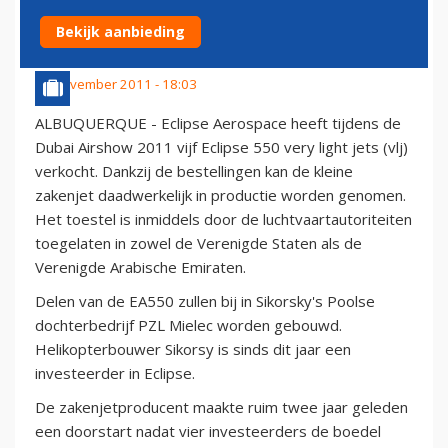
LIGHT JETS
Bekijk aanbieding
18 november 2011 - 18:03
ALBUQUERQUE - Eclipse Aerospace heeft tijdens de
Dubai Airshow 2011 vijf Eclipse 550 very light jets (vlj)
verkocht. Dankzij de bestellingen kan de kleine
zakenjet daadwerkelijk in productie worden genomen.
Het toestel is inmiddels door de luchtvaartautoriteiten
toegelaten in zowel de Verenigde Staten als de
Verenigde Arabische Emiraten.
Delen van de EA550 zullen bij in Sikorsky's Poolse
dochterbedrijf PZL Mielec worden gebouwd.
Helikopterbouwer Sikorsy is sinds dit jaar een
investeerder in Eclipse.
De zakenjetproducent maakte ruim twee jaar geleden
een doorstart nadat vier investeerders de boedel