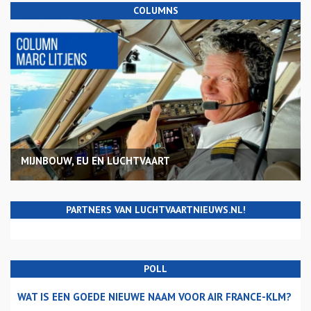
COLUMNS
MIJNBOUW, EU EN LUCHTVAART
PARTNERS VAN LUCHTVAARTNIEUWS.NL!
POLL
WAT IS EEN GOEDE NIEUWE NAAM VOOR AIR FRANCE-KLM?