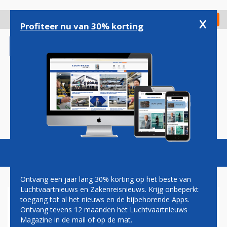
Overslaan
en
x
Digitaal Magazine
Registreer
Check in
naar
Profiteer nu van 30% korting
de
inhoud
gaan
Magazine
Podcasts
Vacatures
Toggl
naviga
Ontvang een jaar lang 30% korting op het beste van
Luchtvaartnieuws en Zakenreisnieuws. Krijg onbeperkt
toegang tot al het nieuws en de bijbehorende Apps.
SLOVEENSE
Ontvang tevens 12 maanden het Luchtvaartnieuws
CHARTEROPERATOR BREIDT
Magazine in de mail of op de mat.