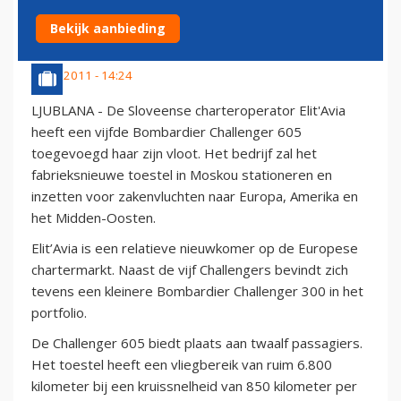
VLOOT UIT CHALLENGER 605
Bekijk aanbieding
5 juni 2011 - 14:24
LJUBLANA - De Sloveense charteroperator Elit'Avia
heeft een vijfde Bombardier Challenger 605
toegevoegd haar zijn vloot. Het bedrijf zal het
fabrieksnieuwe toestel in Moskou stationeren en
inzetten voor zakenvluchten naar Europa, Amerika en
het Midden-Oosten.
Elit’Avia is een relatieve nieuwkomer op de Europese
chartermarkt. Naast de vijf Challengers bevindt zich
tevens een kleinere Bombardier Challenger 300 in het
portfolio.
De Challenger 605 biedt plaats aan twaalf passagiers.
Het toestel heeft een vliegbereik van ruim 6.800
kilometer bij een kruissnelheid van 850 kilometer per