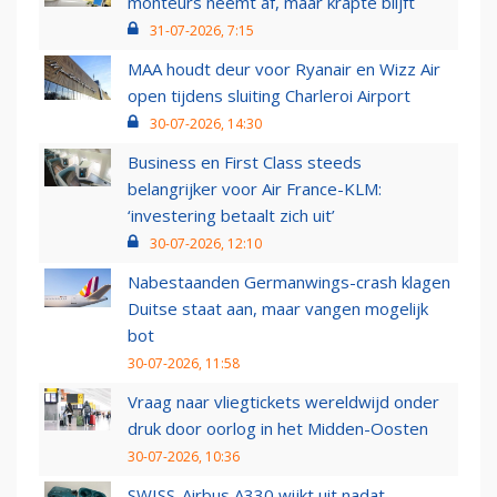
monteurs neemt af, maar krapte blijft
31-07-2026, 7:15
MAA houdt deur voor Ryanair en Wizz Air
open tijdens sluiting Charleroi Airport
30-07-2026, 14:30
Business en First Class steeds
belangrijker voor Air France-KLM:
‘investering betaalt zich uit’
30-07-2026, 12:10
Nabestaanden Germanwings-crash klagen
Duitse staat aan, maar vangen mogelijk
bot
30-07-2026, 11:58
Vraag naar vliegtickets wereldwijd onder
druk door oorlog in het Midden-Oosten
30-07-2026, 10:36
SWISS-Airbus A330 wijkt uit nadat