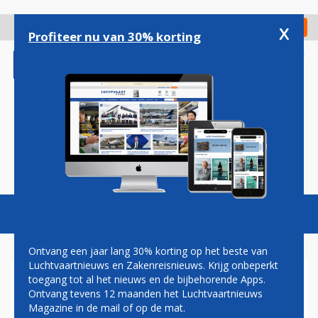
Overslaan
en
x
Digitaal Magazine
Registreer
Check in
naar
Profiteer nu van 30% korting
de
inhoud
gaan
Magazine
Podcasts
Vacatures
Toggl
naviga
Ontvang een jaar lang 30% korting op het beste van
Luchtvaartnieuws en Zakenreisnieuws. Krijg onbeperkt
toegang tot al het nieuws en de bijbehorende Apps.
VIER SLACHTOFFERS NA
Ontvang tevens 12 maanden het Luchtvaartnieuws
CRASH NIEUWE GULFSTREAM
Magazine in de mail of op de mat.