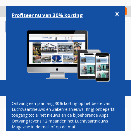
Overslaan
en
x
Digitaal Magazine
Registreer
Check in
naar
Profiteer nu van 30% korting
de
inhoud
gaan
Magazine
Podcasts
Vacatures
Toggl
naviga
Ontvang een jaar lang 30% korting op het beste van
Luchtvaartnieuws en Zakenreisnieuws. Krijg onbeperkt
toegang tot al het nieuws en de bijbehorende Apps.
VIERDE CESSNA CITATION
Ontvang tevens 12 maanden het Luchtvaartnieuws
SOVEREIGN VOOR
Magazine in de mail of op de mat.