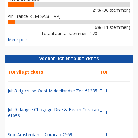
21% (36 stemmen)
Air-France-KLM-SAS(-TAP)
6% (11 stemmen)
Totaal aantal stemmen: 170
Meer polls
VOORDELIGE RETOURTICKETS
TUI vliegtickets
TUI
Jul: 8-dg cruise Oost Middellandse Zee €1235
TUI
Jul: 9-daagse Chogogo Dive & Beach Curacao
TUI
€1056
Sep: Amsterdam - Curacao €569
TUI