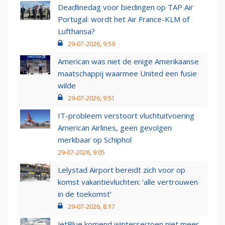
Deadlinedag voor biedingen op TAP Air
Portugal: wordt het Air France-KLM of
Lufthansa?
29-07-2026, 9:59
American was niet de enige Amerikaanse
maatschappij waarmee United een fusie
wilde
29-07-2026, 9:51
IT-probleem verstoort vluchtuitvoering
American Airlines, geen gevolgen
merkbaar op Schiphol
29-07-2026, 9:05
Lelystad Airport bereidt zich voor op
komst vakantievluchten: 'alle vertrouwen
in de toekomst'
29-07-2026, 8:17
JetBlue komend winterseizoen niet meer