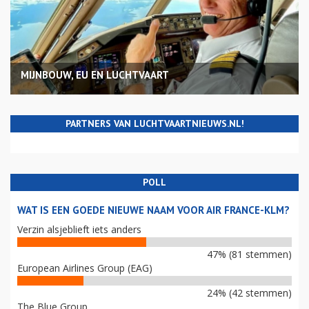
MIJNBOUW, EU EN LUCHTVAART
PARTNERS VAN LUCHTVAARTNIEUWS.NL!
POLL
WAT IS EEN GOEDE NIEUWE NAAM VOOR AIR FRANCE-KLM?
Verzin alsjeblieft iets anders
47% (81 stemmen)
European Airlines Group (EAG)
24% (42 stemmen)
The Blue Group