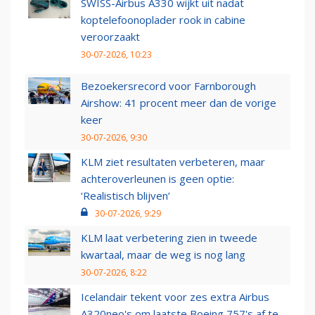
SWISS-Airbus A330 wijkt uit nadat
koptelefoonoplader rook in cabine
veroorzaakt
30-07-2026, 10:23
Bezoekersrecord voor Farnborough
Airshow: 41 procent meer dan de vorige
keer
30-07-2026, 9:30
KLM ziet resultaten verbeteren, maar
achteroverleunen is geen optie:
‘Realistisch blijven’
30-07-2026, 9:29
KLM laat verbetering zien in tweede
kwartaal, maar de weg is nog lang
30-07-2026, 8:22
Icelandair tekent voor zes extra Airbus
A320neo's om laatste Boeing 757's af te