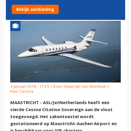
ASL/JETNETHERLANDS
Bekijk aanbieding
3 januari 2018 - 17:25 | Door:
Klaas-Jan van Woerkom
|
Foto: Cessna
MAASTRICHT - ASL/JetNetherlands heeft een
vierde Cessna Citation Sovereign aan de vloot
toegevoegd. Het zakentoestel wordt
gestationeerd op Maastricht-Aachen Airport en
is beschikbaar voor VIP-charters.