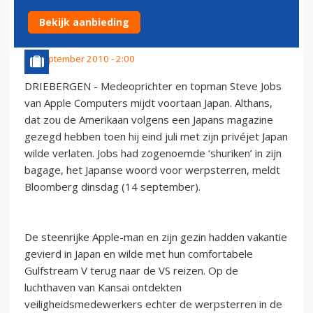
GULFSTREAM APPLE-BAAS
Bekijk aanbieding
14 september 2010 - 2:00
DRIEBERGEN - Medeoprichter en topman Steve Jobs
van Apple Computers mijdt voortaan Japan. Althans,
dat zou de Amerikaan volgens een Japans magazine
gezegd hebben toen hij eind juli met zijn privéjet Japan
wilde verlaten. Jobs had zogenoemde ‘shuriken’ in zijn
bagage, het Japanse woord voor werpsterren, meldt
Bloomberg dinsdag (14 september).
De steenrijke Apple-man en zijn gezin hadden vakantie
gevierd in Japan en wilde met hun comfortabele
Gulfstream V terug naar de VS reizen. Op de
luchthaven van Kansai ontdekten
veiligheidsmedewerkers echter de werpsterren in de