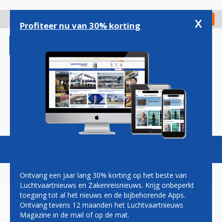
Overslaan
en
x
Digitaal Magazine
Registreer
Check in
naar
Profiteer nu van 30% korting
de
inhoud
gaan
Magazine
Podcasts
Vacatures
Toggl
naviga
Ontvang een jaar lang 30% korting op het beste van
Luchtvaartnieuws en Zakenreisnieuws. Krijg onbeperkt
toegang tot al het nieuws en de bijbehorende Apps.
WERPSTERREN OOK NIET
Ontvang tevens 12 maanden het Luchtvaartnieuws
TOEGESTAAN IN
Magazine in de mail of op de mat.