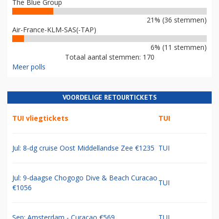
The Blue Group
21% (36 stemmen)
Air-France-KLM-SAS(-TAP)
6% (11 stemmen)
Totaal aantal stemmen: 170
Meer polls
VOORDELIGE RETOURTICKETS
TUI vliegtickets
TUI
Jul: 8-dg cruise Oost Middellandse Zee €1235
TUI
Jul: 9-daagse Chogogo Dive & Beach Curacao
TUI
€1056
Sep: Amsterdam - Curacao €569
TUI