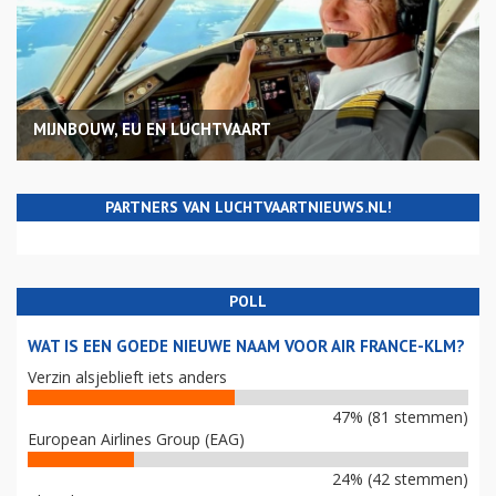
MIJNBOUW, EU EN LUCHTVAART
PARTNERS VAN LUCHTVAARTNIEUWS.NL!
POLL
WAT IS EEN GOEDE NIEUWE NAAM VOOR AIR FRANCE-KLM?
Verzin alsjeblieft iets anders
47% (81 stemmen)
European Airlines Group (EAG)
24% (42 stemmen)