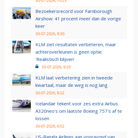
30-07-2026, 10:23
Bezoekersrecord voor Farnborough
Airshow: 41 procent meer dan de vorige
keer
30-07-2026, 9:30
KLM ziet resultaten verbeteren, maar
achteroverleunen is geen optie:
‘Realistisch blijven’
30-07-2026, 9:29
KLM laat verbetering zien in tweede
kwartaal, maar de weg is nog lang
30-07-2026, 8:22
Icelandair tekent voor zes extra Airbus
A320neo's om laatste Boeing 757's af te
lossen
30-07-2026, 6:52
US-Bangla Airlines aan vooravond van