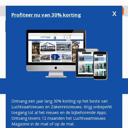
Overslaan
en
x
Digitaal Magazine
Registreer
Check in
naar
Profiteer nu van 30% korting
de
inhoud
gaan
Magazine
Podcasts
Vacatures
Toggl
naviga
Ontvang een jaar lang 30% korting op het beste van
Luchtvaartnieuws en Zakenreisnieuws. Krijg onbeperkt
toegang tot al het nieuws en de bijbehorende Apps.
ZOVEEL KOST HET OM
Ontvang tevens 12 maanden het Luchtvaartnieuws
EERSTE VIP-A220 TE HUREN
Magazine in de mail of op de mat.