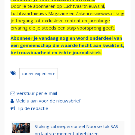
Door je te abonneren op Luchtvaartnieuws.nl,
Luchtvaartnieuws Magazine en Zakenreisnieuws.nl krijg
je toegang tot exclusieve content en jarenlange
ervaring die je steeds een stap voorsprong geeft.
Abonneer je vandaag nog en word onderdeel van
een gemeenschap die waarde hecht aan kwaliteit,
betrouwbaarheid en échte journalistiek.
career experience
Verstuur per e-mail
Meld u aan voor de nieuwsbrief
Tip de redactie
Staking cabinepersoneel Noorse tak SAS
op laatste moment afgeblazen