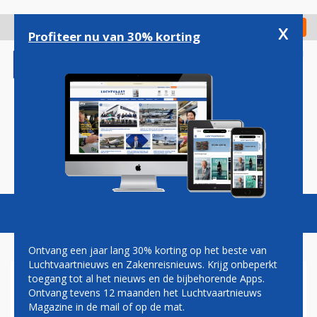
Overslaan
en
x
Digitaal Magazine
Registreer
Check in
naar
Profiteer nu van 30% korting
de
inhoud
gaan
Magazine
Podcasts
Vacatures
Toggl
naviga
Ontvang een jaar lang 30% korting op het beste van
Luchtvaartnieuws en Zakenreisnieuws. Krijg onbeperkt
toegang tot al het nieuws en de bijbehorende Apps.
E-FLIGHT ACADEMY
Ontvang tevens 12 maanden het Luchtvaartnieuws
BEVESTIGD ALS DEELNEMER
Magazine in de mail of op de mat.