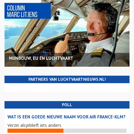
MIJNBOUW, EU EN LUCHTVAART
PARTNERS VAN LUCHTVAARTNIEUWS.NL!
POLL
WAT IS EEN GOEDE NIEUWE NAAM VOOR AIR FRANCE-KLM?
Verzin alsjeblieft iets anders