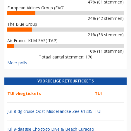
47% (81 stemmen)
European Airlines Group (EAG)
24% (42 stemmen)
The Blue Group
21% (36 stemmen)
Air-France-KLM-SAS(-TAP)
6% (11 stemmen)
Totaal aantal stemmen: 170
Meer polls
VOORDELIGE RETOURTICKETS
TUI vliegtickets
TUI
Jul: 8-dg cruise Oost Middellandse Zee €1235
TUI
Jul: 9-daagse Chogogo Dive & Beach Curacao