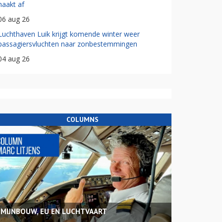
haakt af
06 aug 26
Luchthaven Luik krijgt komende winter weer
passagiersvluchten naar zonbestemmingen
04 aug 26
COLUMNS
MIJNBOUW, EU EN LUCHTVAART