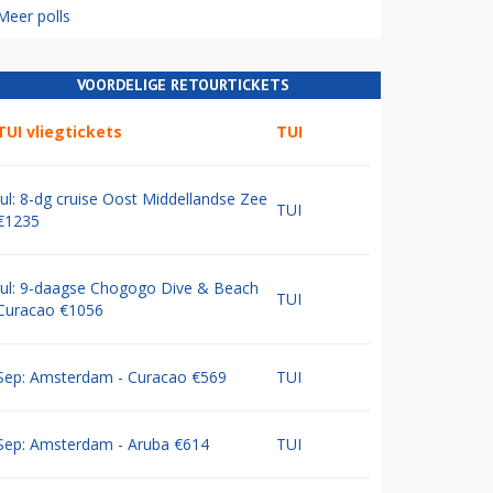
Meer polls
VOORDELIGE RETOURTICKETS
TUI vliegtickets
TUI
Jul: 8-dg cruise Oost Middellandse Zee
TUI
€1235
Jul: 9-daagse Chogogo Dive & Beach
TUI
Curacao €1056
Sep: Amsterdam - Curacao €569
TUI
Sep: Amsterdam - Aruba €614
TUI