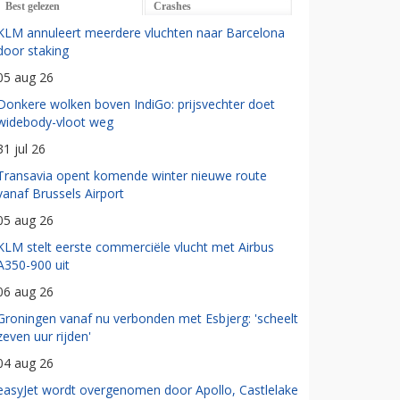
Best gelezen
Crashes
KLM annuleert meerdere vluchten naar Barcelona
door staking
05 aug 26
Donkere wolken boven IndiGo: prijsvechter doet
widebody-vloot weg
31 jul 26
Transavia opent komende winter nieuwe route
vanaf Brussels Airport
05 aug 26
KLM stelt eerste commerciële vlucht met Airbus
A350-900 uit
06 aug 26
Groningen vanaf nu verbonden met Esbjerg: 'scheelt
zeven uur rijden'
04 aug 26
easyJet wordt overgenomen door Apollo, Castlelake