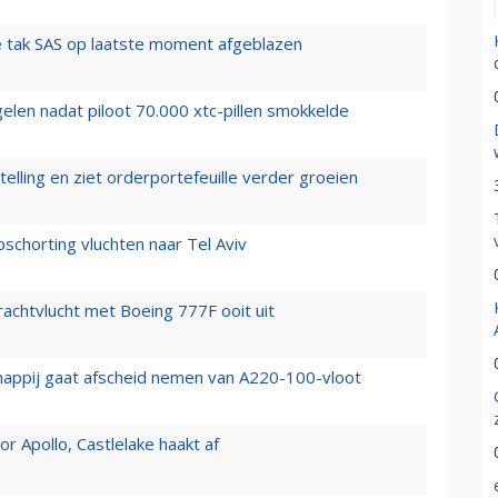
 tak SAS op laatste moment afgeblazen
elen nadat piloot 70.000 xtc-pillen smokkelde
elling en ziet orderportefeuille verder groeien
chorting vluchten naar Tel Aviv
vrachtvlucht met Boeing 777F ooit uit
happij gaat afscheid nemen van A220-100-vloot
 Apollo, Castlelake haakt af