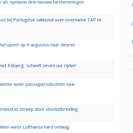
er uit: opnieuw drie nieuwe bestemmingen
rust bij Portugese vakbond over overname TAP te
hol opent op 6 augustus haar deuren
t Esbjerg: 'scheelt zeven uur rijden'
 winter weer passagiersvluchten naar
ernood in: streep door vlootuitbreiding
ukken winst Lufthansa hard omlaag