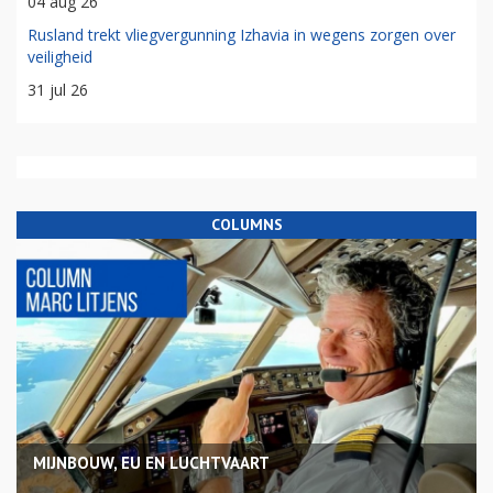
04 aug 26
Rusland trekt vliegvergunning Izhavia in wegens zorgen over
veiligheid
31 jul 26
COLUMNS
MIJNBOUW, EU EN LUCHTVAART