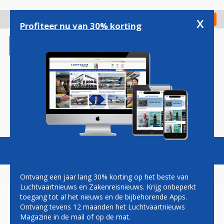
Overslaan
en
x
Digitaal Magazine
Registreer
Check in
naar
Profiteer nu van 30% korting
de
inhoud
gaan
Magazine
Podcasts
Vacatures
Toggl
naviga
Ontvang een jaar lang 30% korting op het beste van
Luchtvaartnieuws en Zakenreisnieuws. Krijg onbeperkt
toegang tot al het nieuws en de bijbehorende Apps.
KLM FLIGHT ACADEMY
Ontvang tevens 12 maanden het Luchtvaartnieuws
Magazine in de mail of op de mat.