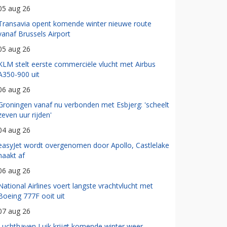
05 aug 26
Transavia opent komende winter nieuwe route
vanaf Brussels Airport
05 aug 26
KLM stelt eerste commerciële vlucht met Airbus
A350-900 uit
06 aug 26
Groningen vanaf nu verbonden met Esbjerg: 'scheelt
zeven uur rijden'
04 aug 26
easyJet wordt overgenomen door Apollo, Castlelake
haakt af
06 aug 26
National Airlines voert langste vrachtvlucht met
Boeing 777F ooit uit
07 aug 26
Luchthaven Luik krijgt komende winter weer