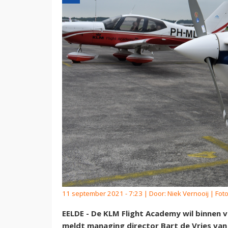
11 september 2021 - 7:23 | Door:
Niek Vernooij
| Fot
EELDE - De KLM Flight Academy wil binnen vi
meldt managing director Bart de Vries van 