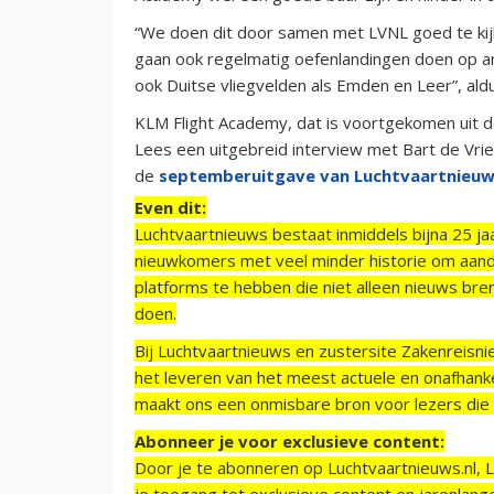
“We doen dit door samen met LVNL goed te kij
gaan ook regelmatig oefenlandingen doen op 
ook Duitse vliegvelden als Emden en Leer”, ald
KLM Flight Academy, dat is voortgekomen uit de 
Lees een uitgebreid interview met Bart de Vrie
de
septemberuitgave van Luchtvaartnieu
Even dit:
Luchtvaartnieuws bestaat inmiddels bijna 25 jaa
nieuwkomers met veel minder historie om aand
platforms te hebben die niet alleen nieuws bre
doen.
Bij Luchtvaartnieuws en zustersite Zakenreisn
het leveren van het meest actuele en onafhankel
maakt ons een onmisbare bron voor lezers die g
Abonneer je voor exclusieve content:
Door je te abonneren op Luchtvaartnieuws.nl, 
je toegang tot exclusieve content en jarenlang