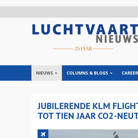
Overslaan
en
naar
de
inhoud
gaan
NIEUWS
COLUMNS & BLOGS
CAREER
JUBILERENDE KLM FLIGH
TOT TIEN JAAR CO2-NEU