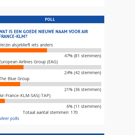
POLL
WAT IS EEN GOEDE NIEUWE NAAM VOOR AIR
FRANCE-KLM?
Verzin alsjeblieft iets anders
47% (81 stemmen)
European Airlines Group (EAG)
24% (42 stemmen)
The Blue Group
21% (36 stemmen)
Air-France-KLM-SAS(-TAP)
6% (11 stemmen)
Totaal aantal stemmen: 170
Meer polls