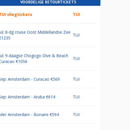
VOORDELIGE RETOURTICKETS
TUI vliegtickets
TUI
Jul: 8-dg cruise Oost Middellandse Zee
TUI
€1235
Jul: 9-daagse Chogogo Dive & Beach
TUI
Curacao €1056
Sep: Amsterdam - Curacao €569
TUI
Sep: Amsterdam - Aruba €614
TUI
Mei: Amsterdam - Bonaire €594
TUI