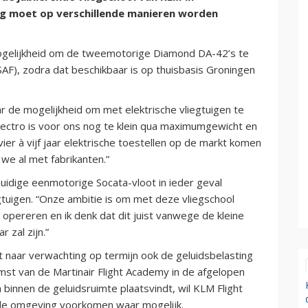
g moet op verschillende manieren worden
ogelijkheid om de tweemotorige Diamond DA-42’s te
SAF), zodra dat beschikbaar is op thuisbasis Groningen
r de mogelijkheid om met elektrische vliegtuigen te
Electro is voor ons nog te klein qua maximumgewicht en
er à vijf jaar elektrische toestellen op de markt komen
 we al met fabrikanten.”
uidige eenmotorige Socata-vloot in ieder geval
egtuigen. “Onze ambitie is om met deze vliegschool
te opereren en ik denk dat dit juist vanwege de kleine
 zal zijn.”
t naar verwachting op termijn ook de geluidsbelasting
mst van de Martinair Flight Academy in de afgelopen
binnen de geluidsruimte plaatsvindt, wil KLM Flight
 de omgeving voorkomen waar mogelijk.