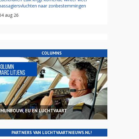
passagiersvluchten naar zonbestemmingen
04 aug 26
COLUMNS
MIJNBOUW, EU EN LUCHTVAART
PARTNERS VAN LUCHTVAARTNIEUWS.NL!