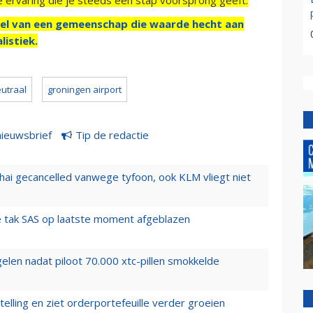
el van een gemeenschap die waarde hecht aan
listiek.
utraal
groningen airport
nieuwsbrief
Tip de redactie
hai gecancelled vanwege tyfoon, ook KLM vliegt niet
 tak SAS op laatste moment afgeblazen
elen nadat piloot 70.000 xtc-pillen smokkelde
elling en ziet orderportefeuille verder groeien