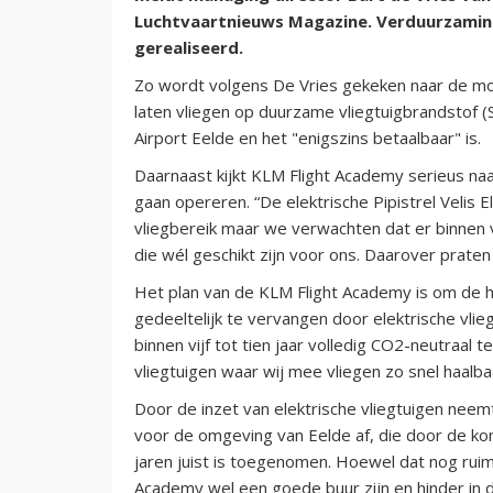
Luchtvaartnieuws Magazine. Verduurzamin
gerealiseerd.
Zo wordt volgens De Vries gekeken naar de m
laten vliegen op duurzame vliegtuigbrandstof (
Airport Eelde en het "enigszins betaalbaar" is.
Daarnaast kijkt KLM Flight Academy serieus naa
gaan opereren. “De elektrische Pipistrel Velis 
vliegbereik maar we verwachten dat er binnen vi
die wél geschikt zijn voor ons. Daarover praten
Het plan van de KLM Flight Academy is om de h
gedeeltelijk te vervangen door elektrische vli
binnen vijf tot tien jaar volledig CO2-neutraal 
vliegtuigen waar wij mee vliegen zo snel haalbaar
Door de inzet van elektrische vliegtuigen neem
voor de omgeving van Eelde af, die door de ko
jaren juist is toegenomen. Hoewel dat nog ruim 
Academy wel een goede buur zijn en hinder in