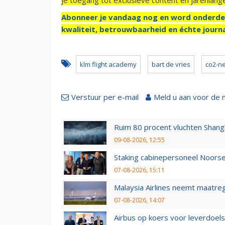
Abonneer je vandaag nog en word onderde
kwaliteit, betrouwbaarheid en échte journa
klm flight academy
bart de vries
co2-ne
Verstuur per e-mail
Meld u aan voor de 
Ruim 80 procent vluchten Shang
09-08-2026, 12:55
Staking cabinepersoneel Noorse
07-08-2026, 15:11
Malaysia Airlines neemt maatreg
07-08-2026, 14:07
Airbus op koers voor leverdoelst