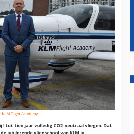
o: KLM Flight Academy
jf tot tien jaar volledig CO2-neutraal vliegen. Dat
de jubilerende vliegschool van KLM in