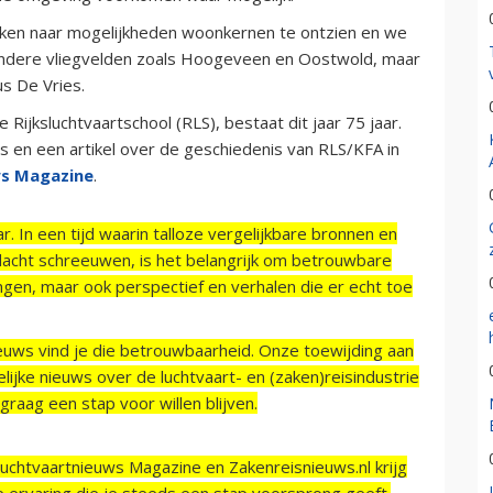
ken naar mogelijkheden woonkernen te ontzien en we
andere vliegvelden zoals Hoogeveen en Oostwold, maar
us De Vries.
Rijksluchtvaartschool (RLS), bestaat dit jaar 75 jaar.
s en een artikel over de geschiedenis van RLS/KFA in
ws Magazine
.
r. In een tijd waarin talloze vergelijkbare bronnen en
acht schreeuwen, is het belangrijk om betrouwbare
ngen, maar ook perspectief en verhalen die er echt toe
ieuws vind je die betrouwbaarheid. Onze toewijding aan
ijke nieuws over de luchtvaart- en (zaken)reisindustrie
raag een stap voor willen blijven.
Luchtvaartnieuws Magazine en Zakenreisnieuws.nl krijg
e ervaring die je steeds een stap voorsprong geeft.