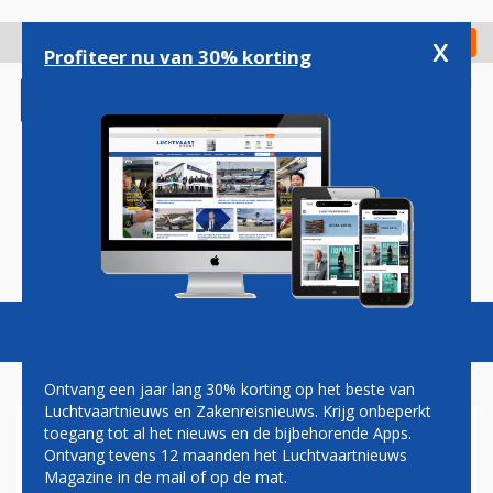
Overslaan
en
x
Digitaal Magazine
Registreer
Check in
naar
Profiteer nu van 30% korting
de
inhoud
gaan
Magazine
Podcasts
Vacatures
Toggl
naviga
Ontvang een jaar lang 30% korting op het beste van
Luchtvaartnieuws en Zakenreisnieuws. Krijg onbeperkt
toegang tot al het nieuws en de bijbehorende Apps.
KLM FLIGHT ACADEMY LAAT
Ontvang tevens 12 maanden het Luchtvaartnieuws
MEER STUDENTEN
Magazine in de mail of op de mat.