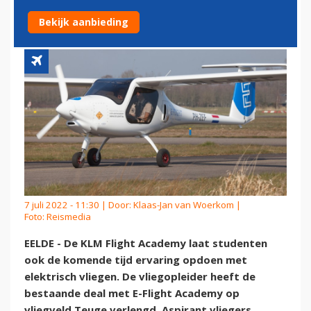
ELEKTRISCH VLIEGEN
Bekijk aanbieding
7 juli 2022 - 11:30 | Door:
Klaas-Jan van Woerkom
|
Foto: Reismedia
EELDE - De KLM Flight Academy laat studenten
ook de komende tijd ervaring opdoen met
elektrisch vliegen. De vliegopleider heeft de
bestaande deal met E-Flight Academy op
vliegveld Teuge verlengd. Aspirant vliegers