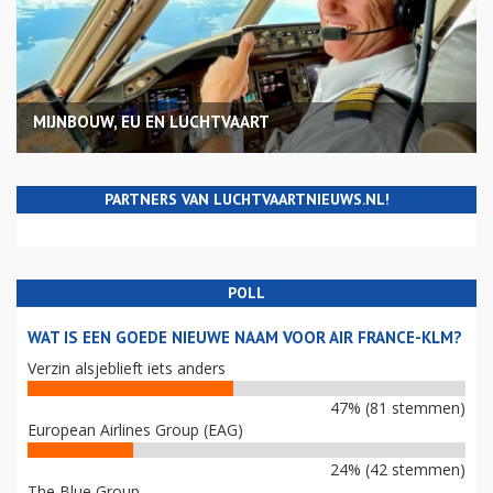
MIJNBOUW, EU EN LUCHTVAART
PARTNERS VAN LUCHTVAARTNIEUWS.NL!
POLL
WAT IS EEN GOEDE NIEUWE NAAM VOOR AIR FRANCE-KLM?
Verzin alsjeblieft iets anders
47% (81 stemmen)
European Airlines Group (EAG)
24% (42 stemmen)
The Blue Group