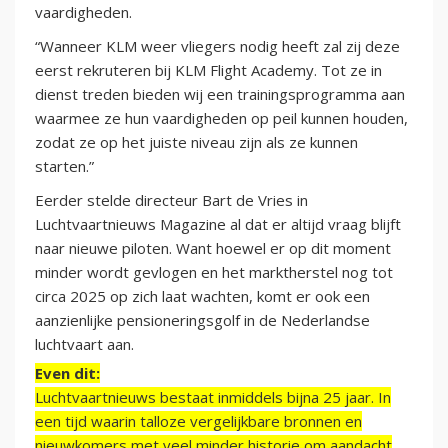
vaardigheden.
“Wanneer KLM weer vliegers nodig heeft zal zij deze
eerst rekruteren bij KLM Flight Academy. Tot ze in
dienst treden bieden wij een trainingsprogramma aan
waarmee ze hun vaardigheden op peil kunnen houden,
zodat ze op het juiste niveau zijn als ze kunnen
starten.”
Eerder stelde directeur Bart de Vries in
Luchtvaartnieuws Magazine al dat er altijd vraag blijft
naar nieuwe piloten. Want hoewel er op dit moment
minder wordt gevlogen en het marktherstel nog tot
circa 2025 op zich laat wachten, komt er ook een
aanzienlijke pensioneringsgolf in de Nederlandse
luchtvaart aan.
Even dit:
Luchtvaartnieuws bestaat inmiddels bijna 25 jaar. In
een tijd waarin talloze vergelijkbare bronnen en
nieuwkomers met veel minder historie om aandacht