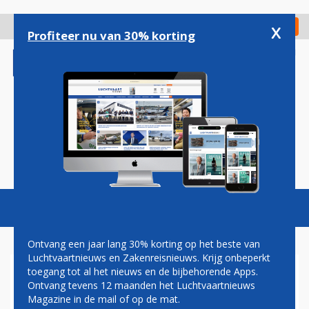
Overslaan
en
x
Digitaal Magazine
Registreer
Check in
naar
Profiteer nu van 30% korting
de
inhoud
gaan
Magazine
Podcasts
Vacatures
Toggl
naviga
Ontvang een jaar lang 30% korting op het beste van
Luchtvaartnieuws en Zakenreisnieuws. Krijg onbeperkt
toegang tot al het nieuws en de bijbehorende Apps.
KLM FLIGHT ACADEMY
Ontvang tevens 12 maanden het Luchtvaartnieuws
LEVERT 39 NIEUWE PILOTEN
Magazine in de mail of op de mat.