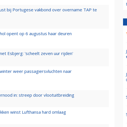
rust bij Portugese vakbond over overname TAP te
hol opent op 6 augustus haar deuren
t Esbjerg: 'scheelt zeven uur rijden'
 winter weer passagiersvluchten naar
ernood in: streep door vlootuitbreiding
ukken winst Lufthansa hard omlaag