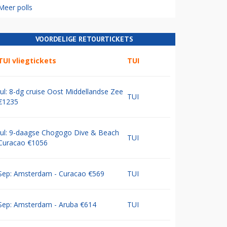
Meer polls
VOORDELIGE RETOURTICKETS
TUI vliegtickets
TUI
Jul: 8-dg cruise Oost Middellandse Zee
TUI
€1235
Jul: 9-daagse Chogogo Dive & Beach
TUI
Curacao €1056
Sep: Amsterdam - Curacao €569
TUI
Sep: Amsterdam - Aruba €614
TUI