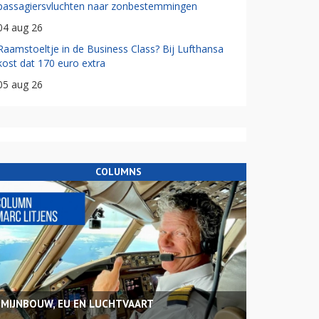
passagiersvluchten naar zonbestemmingen
04 aug 26
Raamstoeltje in de Business Class? Bij Lufthansa
kost dat 170 euro extra
05 aug 26
COLUMNS
MIJNBOUW, EU EN LUCHTVAART