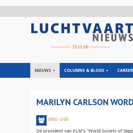
Overslaan
en
naar
de
inhoud
gaan
NIEUWS
COLUMNS & BLOGS
CAREER
MARILYN CARLSON WORD
17 juli 2002 - 2:00
De president van KLM´s "World Society of Skipp