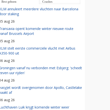
Best gelezen
Crashes
KLM annuleert meerdere vluchten naar Barcelona
door staking
05 aug 26
Transavia opent komende winter nieuwe route
vanaf Brussels Airport
05 aug 26
KLM stelt eerste commerciële vlucht met Airbus
A350-900 uit
06 aug 26
Groningen vanaf nu verbonden met Esbjerg: 'scheelt
zeven uur rijden'
04 aug 26
easyJet wordt overgenomen door Apollo, Castlelake
haakt af
06 aug 26
Luchthaven Luik krijgt komende winter weer