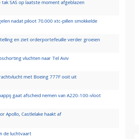
 tak SAS op laatste moment afgeblazen
elen nadat piloot 70.000 xtc-pillen smokkelde
elling en ziet orderportefeuille verder groeien
chorting vluchten naar Tel Aviv
vrachtvlucht met Boeing 777F ooit uit
happij gaat afscheid nemen van A220-100-vloot
 Apollo, Castlelake haakt af
n de luchtvaart