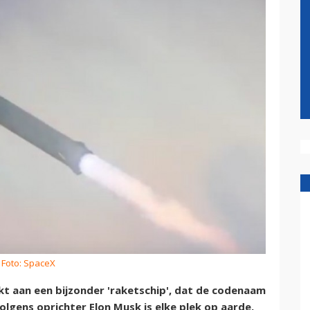
 Foto: SpaceX
t aan een bijzonder 'raketschip', dat de codenaam
olgens oprichter Elon Musk is elke plek op aarde,