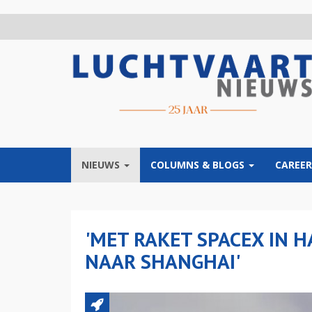
Overslaan
en
naar
de
inhoud
gaan
NIEUWS
COLUMNS & BLOGS
CAREER
'MET RAKET SPACEX IN 
NAAR SHANGHAI'