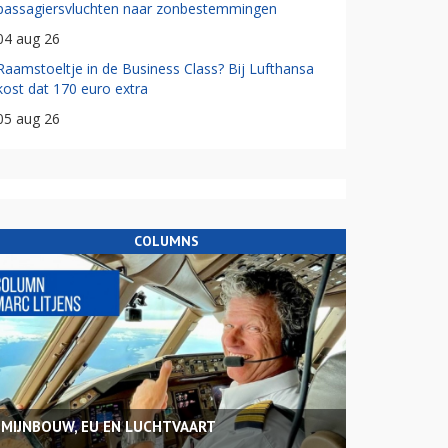
passagiersvluchten naar zonbestemmingen
04 aug 26
Raamstoeltje in de Business Class? Bij Lufthansa
kost dat 170 euro extra
05 aug 26
COLUMNS
MIJNBOUW, EU EN LUCHTVAART