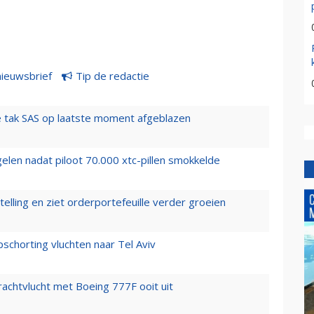
nieuwsbrief
Tip de redactie
 tak SAS op laatste moment afgeblazen
elen nadat piloot 70.000 xtc-pillen smokkelde
elling en ziet orderportefeuille verder groeien
chorting vluchten naar Tel Aviv
vrachtvlucht met Boeing 777F ooit uit