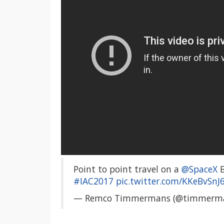
Point to point travel on a
@SpaceX
B
#IAC2017
pic.twitter.com/KKeBvSnJ6
— Remco Timmermans (@timmerm