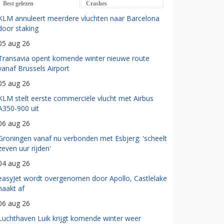
Best gelezen
Crashes
KLM annuleert meerdere vluchten naar Barcelona
door staking
05 aug 26
Transavia opent komende winter nieuwe route
vanaf Brussels Airport
05 aug 26
KLM stelt eerste commerciële vlucht met Airbus
A350-900 uit
06 aug 26
Groningen vanaf nu verbonden met Esbjerg: 'scheelt
zeven uur rijden'
04 aug 26
easyJet wordt overgenomen door Apollo, Castlelake
haakt af
06 aug 26
Luchthaven Luik krijgt komende winter weer