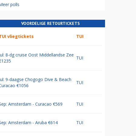
Meer polls
VOORDELIGE RETOURTICKETS
TUI vliegtickets
TUI
Jul: 8-dg cruise Oost Middellandse Zee
TUI
€1235
Jul: 9-daagse Chogogo Dive & Beach
TUI
Curacao €1056
Sep: Amsterdam - Curacao €569
TUI
Sep: Amsterdam - Aruba €614
TUI