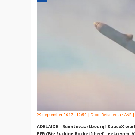
29 september 2017 - 12:50 | Door:
Reismedia / ANP
|
ADELAIDE - Ruimtevaartbedrijf SpaceX werk
BFR (Big Fucking Rocket) heeft gekregen. V