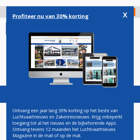
Overslaan
en
x
Digitaal Magazine
Registreer
Check in
naar
Profiteer nu van 30% korting
de
inhoud
gaan
Magazine
Podcasts
Vacatures
Toggl
naviga
Ontvang een jaar lang 30% korting op het beste van
Luchtvaartnieuws en Zakenreisnieuws. Krijg onbeperkt
toegang tot al het nieuws en de bijbehorende Apps.
ELON MUSK
Ontvang tevens 12 maanden het Luchtvaartnieuws
Magazine in de mail of op de mat.