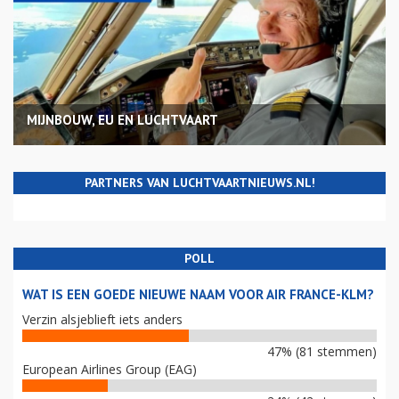
MIJNBOUW, EU EN LUCHTVAART
PARTNERS VAN LUCHTVAARTNIEUWS.NL!
POLL
WAT IS EEN GOEDE NIEUWE NAAM VOOR AIR FRANCE-KLM?
Verzin alsjeblieft iets anders
47% (81 stemmen)
European Airlines Group (EAG)