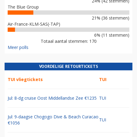
24% (42 stemmen)
The Blue Group
21% (36 stemmen)
Air-France-KLM-SAS(-TAP)
6% (11 stemmen)
Totaal aantal stemmen: 170
Meer polls
VOORDELIGE RETOURTICKETS
TUI vliegtickets
TUI
Jul: 8-dg cruise Oost Middellandse Zee €1235
TUI
Jul: 9-daagse Chogogo Dive & Beach Curacao
TUI
€1056