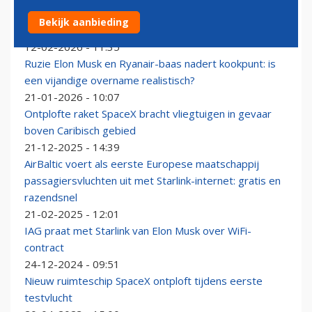
Southwest Airlines zet in op Starlink-internet op helft
Bekijk aanbieding
van de vloot
12-02-2026 - 11:35
Ruzie Elon Musk en Ryanair-baas nadert kookpunt: is
een vijandige overname realistisch?
21-01-2026 - 10:07
Ontplofte raket SpaceX bracht vliegtuigen in gevaar
boven Caribisch gebied
21-12-2025 - 14:39
AirBaltic voert als eerste Europese maatschappij
passagiersvluchten uit met Starlink-internet: gratis en
razendsnel
21-02-2025 - 12:01
IAG praat met Starlink van Elon Musk over WiFi-
contract
24-12-2024 - 09:51
Nieuw ruimteschip SpaceX ontploft tijdens eerste
testvlucht