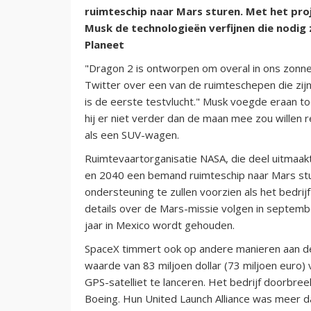
ruimteschip naar Mars sturen. Met het pro
Musk de technologieën verfijnen die nodig 
Planeet
"Dragon 2 is ontworpen om overal in ons zonne
Twitter over een van de ruimteschepen die zij
is de eerste testvlucht." Musk voegde eraan to
hij er niet verder dan de maan mee zou willen 
als een SUV-wagen.
Ruimtevaartorganisatie NASA, die deel uitmaak
en 2040 een bemand ruimteschip naar Mars stu
ondersteuning te zullen voorzien als het bedr
details over de Mars-missie volgen in septembe
jaar in Mexico wordt gehouden.
SpaceX timmert ook op andere manieren aan d
waarde van 83 miljoen dollar (73 miljoen euro
GPS-satelliet te lanceren. Het bedrijf doorbr
Boeing. Hun United Launch Alliance was meer d