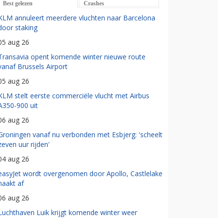
Best gelezen
Crashes
KLM annuleert meerdere vluchten naar Barcelona
door staking
05 aug 26
Transavia opent komende winter nieuwe route
vanaf Brussels Airport
05 aug 26
KLM stelt eerste commerciële vlucht met Airbus
A350-900 uit
06 aug 26
Groningen vanaf nu verbonden met Esbjerg: 'scheelt
zeven uur rijden'
04 aug 26
easyJet wordt overgenomen door Apollo, Castlelake
haakt af
06 aug 26
Luchthaven Luik krijgt komende winter weer