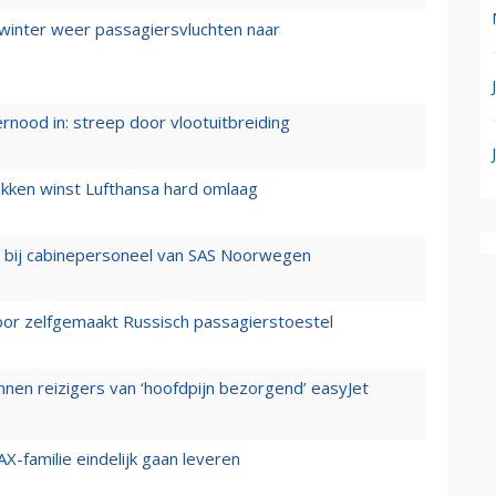
 winter weer passagiersvluchten naar
ernood in: streep door vlootuitbreiding
ukken winst Lufthansa hard omlaag
 bij cabinepersoneel van SAS Noorwegen
voor zelfgemaakt Russisch passagierstoestel
nen reizigers van ‘hoofdpijn bezorgend’ easyJet
X-familie eindelijk gaan leveren