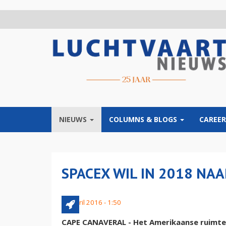
Overslaan
en
naar
de
inhoud
gaan
NIEUWS
COLUMNS & BLOGS
CAREER
SPACEX WIL IN 2018 NA
28 april 2016 - 1:50
CAPE CANAVERAL - Het Amerikaanse ruimtev