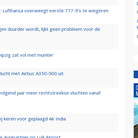
er: Lufthansa overweegt eerste 777-9’s te weigeren
iegen duurder wordt, lijkt geen probleem voor de
ipzig zat vol met munitie'
lucht met Airbus A350-900 uit
 volgend jaar meer rechtstreekse vluchten vanaf
j keren voor geplaagd Air India
r Aviapartner op Luik Airport