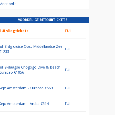
Meer polls
VOORDELIGE RETOURTICKETS
TUI vliegtickets
TUI
Jul: 8-dg cruise Oost Middellandse Zee
TUI
€1235
Jul: 9-daagse Chogogo Dive & Beach
TUI
Curacao €1056
Sep: Amsterdam - Curacao €569
TUI
Sep: Amsterdam - Aruba €614
TUI