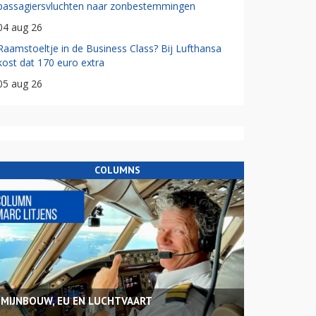
passagiersvluchten naar zonbestemmingen
04 aug 26
Raamstoeltje in de Business Class? Bij Lufthansa
kost dat 170 euro extra
05 aug 26
COLUMNS
MIJNBOUW, EU EN LUCHTVAART