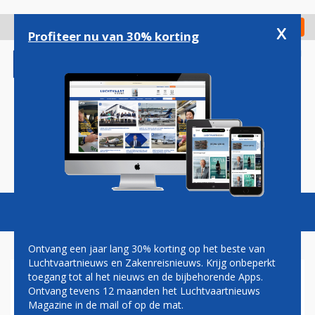
Overslaan
en
x
Digitaal Magazine
Registreer
Check in
naar
Profiteer nu van 30% korting
de
inhoud
gaan
Magazine
Podcasts
Vacatures
Toggl
naviga
Ontvang een jaar lang 30% korting op het beste van
Luchtvaartnieuws en Zakenreisnieuws. Krijg onbeperkt
toegang tot al het nieuws en de bijbehorende Apps.
'MET RAKET SPACEX IN HALF
Ontvang tevens 12 maanden het Luchtvaartnieuws
UUR VAN NEW YORK NAAR
Magazine in de mail of op de mat.