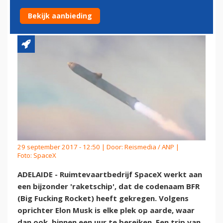
SHANGHAI'
Bekijk aanbieding
29 september 2017 - 12:50 | Door:
Reismedia / ANP
|
Foto: SpaceX
ADELAIDE - Ruimtevaartbedrijf SpaceX werkt aan
een bijzonder 'raketschip', dat de codenaam BFR
(Big Fucking Rocket) heeft gekregen. Volgens
oprichter Elon Musk is elke plek op aarde, waar
dan ook, binnen een uur te bereiken. Een trip van