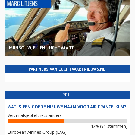
MIJNBOUW, EU EN LUCHTVAART
PARTNERS VAN LUCHTVAARTNIEUWS.NL!
POLL
WAT IS EEN GOEDE NIEUWE NAAM VOOR AIR FRANCE-KLM?
Verzin alsjeblieft iets anders
47% (81 stemmen)
European Airlines Group (EAG)