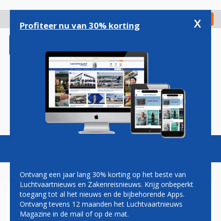
Overslaan
en
x
Digitaal Magazine
Registreer
Check in
naar
Profiteer nu van 30% korting
de
inhoud
gaan
Magazine
Podcasts
Vacatures
Toggl
naviga
Ontvang een jaar lang 30% korting op het beste van
Luchtvaartnieuws en Zakenreisnieuws. Krijg onbeperkt
toegang tot al het nieuws en de bijbehorende Apps.
RUIMTESCHIP OP WEG NAAR
Ontvang tevens 12 maanden het Luchtvaartnieuws
ANDRE KUIPERS
Magazine in de mail of op de mat.