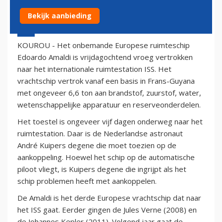
Bekijk aanbieding
23 maart 2012 - 9:29
KOUROU - Het onbemande Europese ruimteschip
Edoardo Amaldi is vrijdagochtend vroeg vertrokken
naar het internationale ruimtestation ISS. Het
vrachtschip vertrok vanaf een basis in Frans-Guyana
met ongeveer 6,6 ton aan brandstof, zuurstof, water,
wetenschappelijke apparatuur en reserveonderdelen.
Het toestel is ongeveer vijf dagen onderweg naar het
ruimtestation. Daar is de Nederlandse astronaut
André Kuipers degene die moet toezien op de
aankoppeling. Hoewel het schip op de automatische
piloot vliegt, is Kuipers degene die ingrijpt als het
schip problemen heeft met aankoppelen.
De Amaldi is het derde Europese vrachtschip dat naar
het ISS gaat. Eerder gingen de Jules Verne (2008) en
de Johannes Kepler (2011). Volgend jaar gaat de