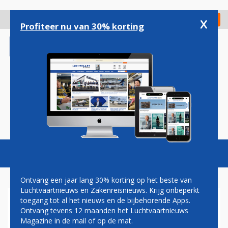
Overslaan
en
x
Digitaal Magazine
Registreer
Check in
naar
Profiteer nu van 30% korting
de
inhoud
gaan
Magazine
Podcasts
Vacatures
Toggl
naviga
Ontvang een jaar lang 30% korting op het beste van
Luchtvaartnieuws en Zakenreisnieuws. Krijg onbeperkt
toegang tot al het nieuws en de bijbehorende Apps.
SPACESHUTTLE VOOR HET
Ontvang tevens 12 maanden het Luchtvaartnieuws
LAATST OP WEG NAAR AARDE
Magazine in de mail of op de mat.