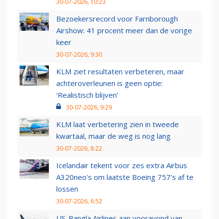
30-07-2026, 10:23
Bezoekersrecord voor Farnborough
Airshow: 41 procent meer dan de vorige
keer
30-07-2026, 9:30
KLM ziet resultaten verbeteren, maar
achteroverleunen is geen optie:
‘Realistisch blijven’
30-07-2026, 9:29
KLM laat verbetering zien in tweede
kwartaal, maar de weg is nog lang
30-07-2026, 8:22
Icelandair tekent voor zes extra Airbus
A320neo's om laatste Boeing 757's af te
lossen
30-07-2026, 6:52
US-Bangla Airlines aan vooravond van