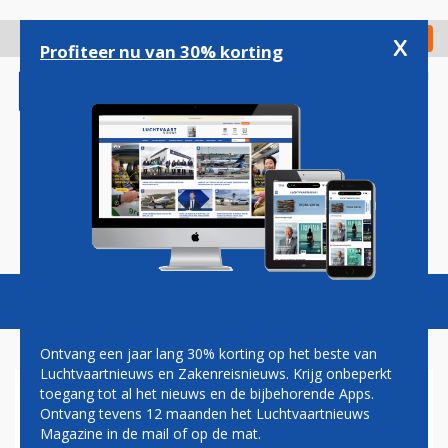
Overslaan
en
x
Digitaal Magazine
Registreer
Check in
naar
Profiteer nu van 30% korting
de
inhoud
gaan
Magazine
Podcasts
Vacatures
Toggl
naviga
Ontvang een jaar lang 30% korting op het beste van
Luchtvaartnieuws en Zakenreisnieuws. Krijg onbeperkt
toegang tot al het nieuws en de bijbehorende Apps.
AIRBUS A350-1000
Ontvang tevens 12 maanden het Luchtvaartnieuws
VOLTOOIT GRONDTESTS IN
Magazine in de mail of op de mat.