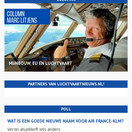
MIJNBOUW, EU EN LUCHTVAART
PARTNERS VAN LUCHTVAARTNIEUWS.NL!
POLL
WAT IS EEN GOEDE NIEUWE NAAM VOOR AIR FRANCE-KLM?
Verzin alsjeblieft iets anders