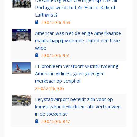
Deadlinedag voor biedingen op TAP Air
Portugal: wordt het Air France-KLM of
Lufthansa?
29-07-2026, 9:59
American was niet de enige Amerikaanse
maatschappij waarmee United een fusie
wilde
29-07-2026, 9:51
IT-probleem verstoort vluchtuitvoering
American Airlines, geen gevolgen
merkbaar op Schiphol
29-07-2026, 9:05
Lelystad Airport bereidt zich voor op
komst vakantievluchten: 'alle vertrouwen
in de toekomst'
29-07-2026, 8:17