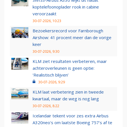
SWISS-Airbus A330 wijkt uit nadat
koptelefoonoplader rook in cabine
veroorzaakt
30-07-2026, 10:23
Bezoekersrecord voor Farnborough
Airshow: 41 procent meer dan de vorige
keer
30-07-2026, 9:30
KLM ziet resultaten verbeteren, maar
achteroverleunen is geen optie:
‘Realistisch blijven’
30-07-2026, 9:29
KLM laat verbetering zien in tweede
kwartaal, maar de weg is nog lang
30-07-2026, 8:22
Icelandair tekent voor zes extra Airbus
A320neo's om laatste Boeing 757's af te