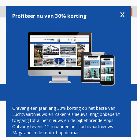
Overslaan
en
x
Digitaal Magazine
Registreer
Check in
naar
Profiteer nu van 30% korting
de
inhoud
gaan
Magazine
Podcasts
Vacatures
Toggl
naviga
Ontvang een jaar lang 30% korting op het beste van
Luchtvaartnieuws en Zakenreisnieuws. Krijg onbeperkt
toegang tot al het nieuws en de bijbehorende Apps.
BOARD NOW: NU INSTAPPEN
Ontvang tevens 12 maanden het Luchtvaartnieuws
VOOR BIOKEROSINE
Magazine in de mail of op de mat.