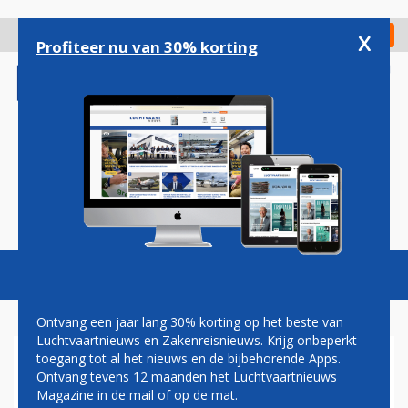
Overslaan
en
x
Digitaal Magazine
Registreer
Check in
naar
Profiteer nu van 30% korting
de
inhoud
gaan
Magazine
Podcasts
Vacatures
Toggl
naviga
Ontvang een jaar lang 30% korting op het beste van
Luchtvaartnieuws en Zakenreisnieuws. Krijg onbeperkt
toegang tot al het nieuws en de bijbehorende Apps.
BOEING DEELT MOKERSLAG
Ontvang tevens 12 maanden het Luchtvaartnieuws
UIT AAN AIRBUS OP PARIS AIR
Magazine in de mail of op de mat.