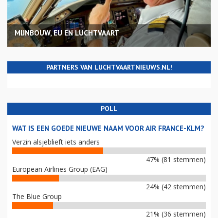
MIJNBOUW, EU EN LUCHTVAART
PARTNERS VAN LUCHTVAARTNIEUWS.NL!
POLL
WAT IS EEN GOEDE NIEUWE NAAM VOOR AIR FRANCE-KLM?
Verzin alsjeblieft iets anders
47% (81 stemmen)
European Airlines Group (EAG)
24% (42 stemmen)
The Blue Group
21% (36 stemmen)