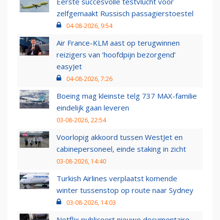
Eerste succesvolle testvlucht voor
zelfgemaakt Russisch passagierstoestel
04-08-2026, 9:54
Air France-KLM aast op terugwinnen
reizigers van ‘hoofdpijn bezorgend’
easyJet
04-08-2026, 7:26
Boeing mag kleinste telg 737 MAX-familie
eindelijk gaan leveren
03-08-2026, 22:54
Voorlopig akkoord tussen WestJet en
cabinepersoneel, einde staking in zicht
03-08-2026, 14:40
Turkish Airlines verplaatst komende
winter tussenstop op route naar Sydney
03-08-2026, 14:03
Netflix publiceert nieuwe documentaire