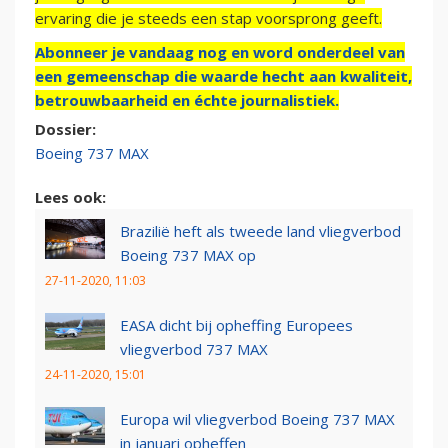
ervaring die je steeds een stap voorsprong geeft.
Abonneer je vandaag nog en word onderdeel van
een gemeenschap die waarde hecht aan kwaliteit,
betrouwbaarheid en échte journalistiek.
Dossier:
Boeing 737 MAX
Lees ook:
Brazilië heft als tweede land vliegverbod
Boeing 737 MAX op
27-11-2020, 11:03
EASA dicht bij opheffing Europees
vliegverbod 737 MAX
24-11-2020, 15:01
Europa wil vliegverbod Boeing 737 MAX
in januari opheffen