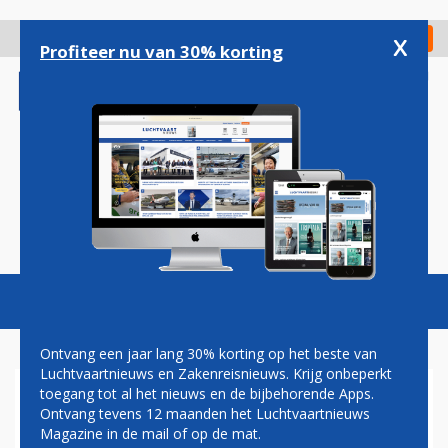
Overslaan
en
x
Digitaal Magazine
Registreer
Check in
naar
Profiteer nu van 30% korting
de
inhoud
gaan
Magazine
Podcasts
Vacatures
Toggl
naviga
Ontvang een jaar lang 30% korting op het beste van
Luchtvaartnieuws en Zakenreisnieuws. Krijg onbeperkt
toegang tot al het nieuws en de bijbehorende Apps.
BOEING MAG VOOR HET
Ontvang tevens 12 maanden het Luchtvaartnieuws
EERST IN 20 MAANDEN WEER
Magazine in de mail of op de mat.