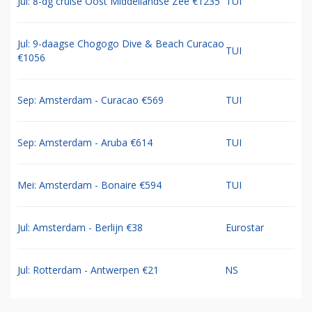
Jul: 8-dg cruise Oost Middellandse Zee €1235
TUI
Jul: 9-daagse Chogogo Dive & Beach Curacao
TUI
€1056
Sep: Amsterdam - Curacao €569
TUI
Sep: Amsterdam - Aruba €614
TUI
Mei: Amsterdam - Bonaire €594
TUI
Jul: Amsterdam - Berlijn €38
Eurostar
Jul: Rotterdam - Antwerpen €21
NS