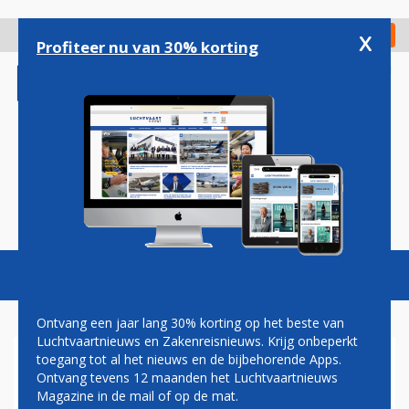
Overslaan
en
x
Digitaal Magazine
Registreer
Check in
naar
Profiteer nu van 30% korting
de
inhoud
gaan
Magazine
Podcasts
Vacatures
Toggl
naviga
Ontvang een jaar lang 30% korting op het beste van
Luchtvaartnieuws en Zakenreisnieuws. Krijg onbeperkt
toegang tot al het nieuws en de bijbehorende Apps.
FAA HEFT VLIEGVERBOD 737
Ontvang tevens 12 maanden het Luchtvaartnieuws
MAX OP
Magazine in de mail of op de mat.