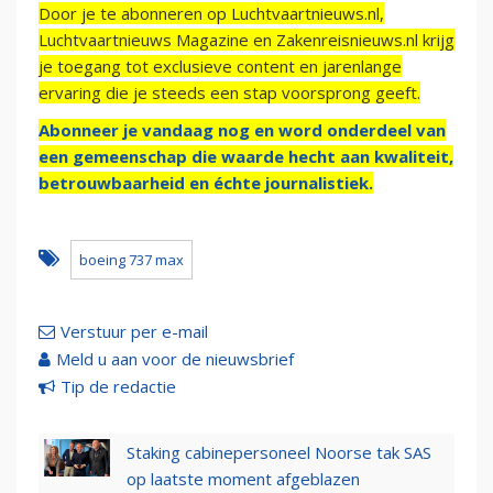
Door je te abonneren op Luchtvaartnieuws.nl,
Luchtvaartnieuws Magazine en Zakenreisnieuws.nl krijg
je toegang tot exclusieve content en jarenlange
ervaring die je steeds een stap voorsprong geeft.
Abonneer je vandaag nog en word onderdeel van
een gemeenschap die waarde hecht aan kwaliteit,
betrouwbaarheid en échte journalistiek.
boeing 737 max
Verstuur per e-mail
Meld u aan voor de nieuwsbrief
Tip de redactie
Staking cabinepersoneel Noorse tak SAS
op laatste moment afgeblazen