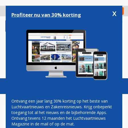
Overslaan
en
x
Digitaal Magazine
Registreer
Check in
naar
Profiteer nu van 30% korting
de
inhoud
gaan
Magazine
Podcasts
Vacatures
Toggl
naviga
Ontvang een jaar lang 30% korting op het beste van
Luchtvaartnieuws en Zakenreisnieuws. Krijg onbeperkt
toegang tot al het nieuws en de bijbehorende Apps.
BOEING 737 MAX
Ontvang tevens 12 maanden het Luchtvaartnieuws
Magazine in de mail of op de mat.