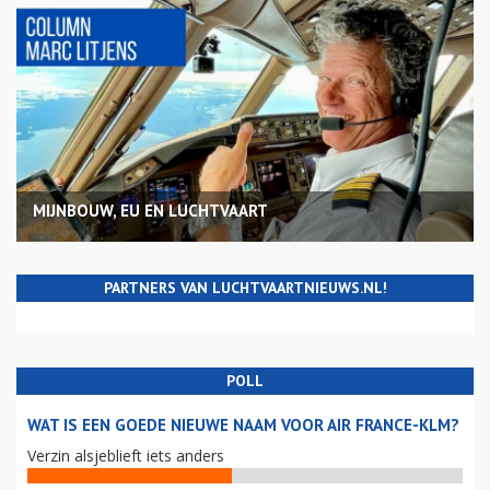
MIJNBOUW, EU EN LUCHTVAART
PARTNERS VAN LUCHTVAARTNIEUWS.NL!
POLL
WAT IS EEN GOEDE NIEUWE NAAM VOOR AIR FRANCE-KLM?
Verzin alsjeblieft iets anders