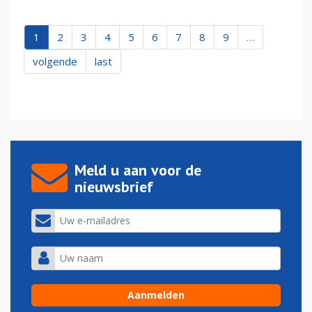
1
2
3
4
5
6
7
8
9
…
volgende
last
Meld u aan voor de
nieuwsbrief