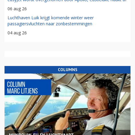
06 aug 26
Luchthaven Luik krijgt komende winter weer
passagiersvluchten naar zonbestemmingen
04 aug 26
COLUMNS