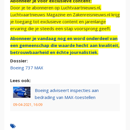
Abonneer je voor exclusieve content:
Door je te abonneren op Luchtvaartnieuws.nl,
Luchtvaartnieuws Magazine en Zakenreisnieuws.nl krijg
je toegang tot exclusieve content en jarenlange
ervaring die je steeds een stap voorsprong geeft.
Abonneer je vandaag nog en word onderdeel van
een gemeenschap die waarde hecht aan kwaliteit,
betrouwbaarheid en échte journalistiek.
Dossier:
Boeing 737 MAX
Lees ook:
Boeing adviseert inspecties aan
bedrading van MAX-toestellen
09-04-2021, 16:09