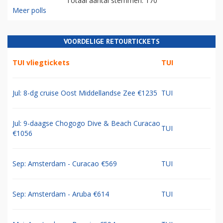
Totaal aantal stemmen: 170
Meer polls
VOORDELIGE RETOURTICKETS
TUI vliegtickets
TUI
Jul: 8-dg cruise Oost Middellandse Zee €1235
TUI
Jul: 9-daagse Chogogo Dive & Beach Curacao
TUI
€1056
Sep: Amsterdam - Curacao €569
TUI
Sep: Amsterdam - Aruba €614
TUI