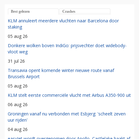
Best gelezen
Crashes
KLM annuleert meerdere vluchten naar Barcelona door
staking
05 aug 26
Donkere wolken boven IndiGo: prijsvechter doet widebody-
vloot weg
31 jul 26
Transavia opent komende winter nieuwe route vanaf
Brussels Airport
05 aug 26
KLM stelt eerste commerciële vlucht met Airbus A350-900 uit
06 aug 26
Groningen vanaf nu verbonden met Esbjerg: 'scheelt zeven
uur rijden'
04 aug 26
easyJet wordt overgenomen door Apollo, Castlelake haakt af