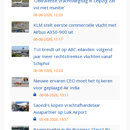
'Oekraïense vrachtvliegtuig in Leipzig zat
vol met munitie'
06-08-2026, 12:20
KLM stelt eerste commerciële vlucht met
Airbus A350-900 uit
06-08-2026, 11:17
TUI breidt uit op ABC-eilanden: volgend
jaar meer rechtstreekse vluchten vanaf
Schiphol
06-08-2026, 10:24
Nieuwe ervaren CEO moet het tij keren
voor geplaagd Air India
06-08-2026, 10:17
Saoedi’s kopen vrachtafhandelaar
Aviapartner op Luik Airport
05-08-2026, 16:57
Raamstoeltje in de Business Class? Bij