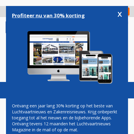
Overslaan
en
x
Digitaal Magazine
Registreer
Check in
naar
Profiteer nu van 30% korting
de
inhoud
gaan
Magazine
Podcasts
Vacatures
Toggl
naviga
Ontvang een jaar lang 30% korting op het beste van
Luchtvaartnieuws en Zakenreisnieuws. Krijg onbeperkt
toegang tot al het nieuws en de bijbehorende Apps.
BOEING WERKT NOG AAN
Ontvang tevens 12 maanden het Luchtvaartnieuws
OPLOSSING
Magazine in de mail of op de mat.