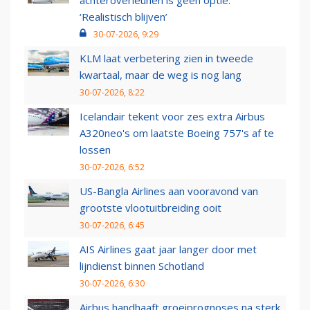
achteroverleunen is geen optie:
‘Realistisch blijven’
30-07-2026, 9:29
KLM laat verbetering zien in tweede
kwartaal, maar de weg is nog lang
30-07-2026, 8:22
Icelandair tekent voor zes extra Airbus
A320neo's om laatste Boeing 757's af te
lossen
30-07-2026, 6:52
US-Bangla Airlines aan vooravond van
grootste vlootuitbreiding ooit
30-07-2026, 6:45
AIS Airlines gaat jaar langer door met
lijndienst binnen Schotland
30-07-2026, 6:30
Airbus handhaaft groeiprognoses na sterk