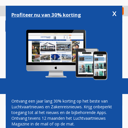
Overslaan
en
x
Digitaal Magazine
Registreer
Check in
naar
Profiteer nu van 30% korting
de
inhoud
gaan
Magazine
Podcasts
Vacatures
Toggl
naviga
Ontvang een jaar lang 30% korting op het beste van
Luchtvaartnieuws en Zakenreisnieuws. Krijg onbeperkt
toegang tot al het nieuws en de bijbehorende Apps.
BOMBARDIER TEST CS100 OP
Ontvang tevens 12 maanden het Luchtvaartnieuws
LONDON CITY AIRPORT
Magazine in de mail of op de mat.