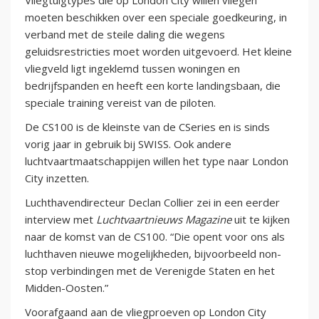
Vliegtuigtypes die op London City willen vliegen
moeten beschikken over een speciale goedkeuring, in
verband met de steile daling die wegens
geluidsrestricties moet worden uitgevoerd. Het kleine
vliegveld ligt ingeklemd tussen woningen en
bedrijfspanden en heeft een korte landingsbaan, die
speciale training vereist van de piloten.
De CS100 is de kleinste van de CSeries en is sinds
vorig jaar in gebruik bij SWISS. Ook andere
luchtvaartmaatschappijen willen het type naar London
City inzetten.
Luchthavendirecteur Declan Collier zei in een eerder
interview met
Luchtvaartnieuws Magazine
uit te kijken
naar de komst van de CS100. “Die opent voor ons als
luchthaven nieuwe mogelijkheden, bijvoorbeeld non-
stop verbindingen met de Verenigde Staten en het
Midden-Oosten.”
Voorafgaand aan de vliegproeven op London City