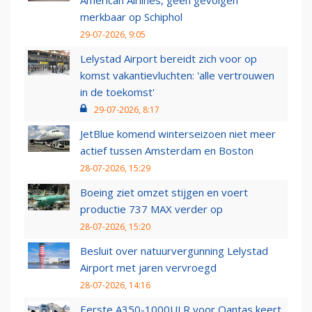
American Airlines, geen gevolgen
merkbaar op Schiphol
29-07-2026, 9:05
Lelystad Airport bereidt zich voor op
komst vakantievluchten: 'alle vertrouwen
in de toekomst'
29-07-2026, 8:17
JetBlue komend winterseizoen niet meer
actief tussen Amsterdam en Boston
28-07-2026, 15:29
Boeing ziet omzet stijgen en voert
productie 737 MAX verder op
28-07-2026, 15:20
Besluit over natuurvergunning Lelystad
Airport met jaren vervroegd
28-07-2026, 14:16
Eerste A350-1000ULR voor Qantas keert