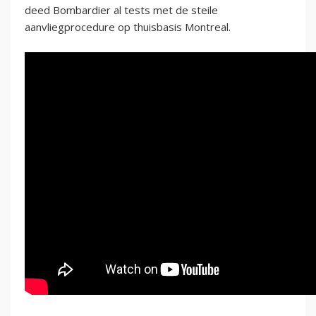
deed Bombardier al tests met de steile
aanvliegprocedure op thuisbasis Montreal.