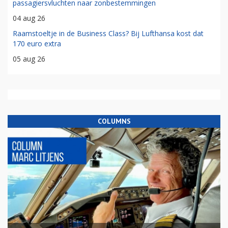
passagiersvluchten naar zonbestemmingen
04 aug 26
Raamstoeltje in de Business Class? Bij Lufthansa kost dat
170 euro extra
05 aug 26
COLUMNS