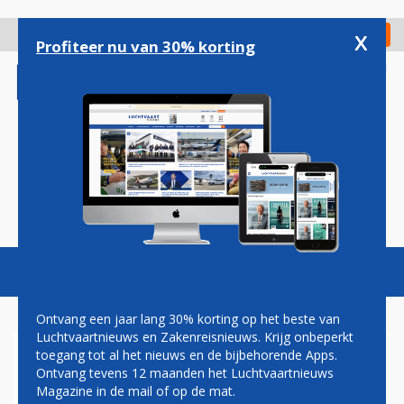
Overslaan
en
x
Digitaal Magazine
Registreer
Check in
naar
Profiteer nu van 30% korting
de
inhoud
gaan
Magazine
Podcasts
Vacatures
Toggl
naviga
Ontvang een jaar lang 30% korting op het beste van
Luchtvaartnieuws en Zakenreisnieuws. Krijg onbeperkt
toegang tot al het nieuws en de bijbehorende Apps.
LONDON CITY AIRPORT
Ontvang tevens 12 maanden het Luchtvaartnieuws
Magazine in de mail of op de mat.