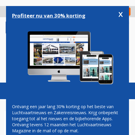
Overslaan
en
x
Digitaal Magazine
Registreer
Check in
naar
Profiteer nu van 30% korting
de
inhoud
gaan
Magazine
Podcasts
Vacatures
Toggl
naviga
Ontvang een jaar lang 30% korting op het beste van
Luchtvaartnieuws en Zakenreisnieuws. Krijg onbeperkt
toegang tot al het nieuws en de bijbehorende Apps.
BREITLING KOMT MET NIEUW
Ontvang tevens 12 maanden het Luchtvaartnieuws
ONTWORPEN AVENGER-
Magazine in de mail of op de mat.