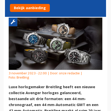
COLLECTIE
Bekijk aanbieding
3 november 2023 - 22:00 | Door:
onze redactie
|
Foto: Breitling
Luxe horlogemaker Breitling heeft een nieuwe
collectie Avenger horloges gelanceerd,
bestaande uit drie formaten: een 44 mm-
chronograaf, een 44 mm-Automatic GMT en een
42 mm-Automatic. Breitling maakt al ruim 20 jaar