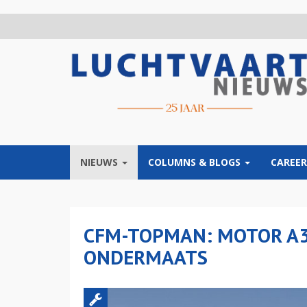
Overslaan
en
naar
de
inhoud
gaan
NIEUWS
COLUMNS & BLOGS
CAREER
CFM-TOPMAN: MOTOR A3
ONDERMAATS