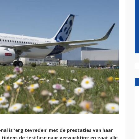
l is 'erg tevreden' met de prestaties van haar
tijdens de testfase naar verwachting en gaat alle