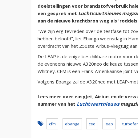
doelstellingen voor brandstofverbruik hal
een gesprek met
Luchtvaartnieuws magaz
aan de nieuwe krachtbron weg als 'roddels'
"We zijn erg tevreden over de testfase tot z
hebben beloofd", liet Ebanga woensdag in Ha
overdracht van het 250ste Airbus-vliegtuig aan
De LEAP is de enige beschikbare motor voor d
de eveneens nieuwe A320neo de keuze tussen
Whitney. CFM is een Frans-Amerikaanse joint-v
Volgens Ebanga zal de A320neo met LEAP-motor
Lees meer over easyJet, Airbus en de ver
nummer van het
Luchtvaartnieuws
magazi
cfm
ebanga
ceo
leap
turbofa