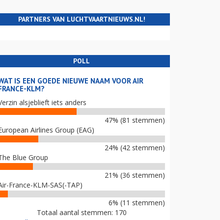
PARTNERS VAN LUCHTVAARTNIEUWS.NL!
POLL
WAT IS EEN GOEDE NIEUWE NAAM VOOR AIR
FRANCE-KLM?
Verzin alsjeblieft iets anders
47% (81 stemmen)
European Airlines Group (EAG)
24% (42 stemmen)
The Blue Group
21% (36 stemmen)
Air-France-KLM-SAS(-TAP)
6% (11 stemmen)
Totaal aantal stemmen: 170