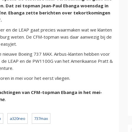
en. Dat zei topman Jean-Paul Ebanga woensdag in
ine
. Ebanga zette berichten over tekortkomingen
.
over en de LEAP gaat precies waarmaken wat we klanten
mburg weten. De CFM-topman was daar aanwezig bij de
 easyJet.
e nieuwe Boeing 737 MAX. Airbus-klanten hebben voor
 de LEAP en de PW1100G van het Amerikaanse Pratt &
enture.
en in mei voor het eerst vliegen.
wachtingen van CFM-topman Ebanga in het mei-
ne
.
n
a320neo
737max