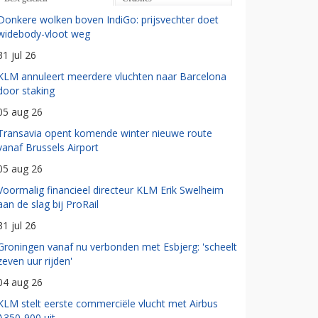
Donkere wolken boven IndiGo: prijsvechter doet
widebody-vloot weg
31 jul 26
KLM annuleert meerdere vluchten naar Barcelona
door staking
05 aug 26
Transavia opent komende winter nieuwe route
vanaf Brussels Airport
05 aug 26
Voormalig financieel directeur KLM Erik Swelheim
aan de slag bij ProRail
31 jul 26
Groningen vanaf nu verbonden met Esbjerg: 'scheelt
zeven uur rijden'
04 aug 26
KLM stelt eerste commerciële vlucht met Airbus
A350-900 uit