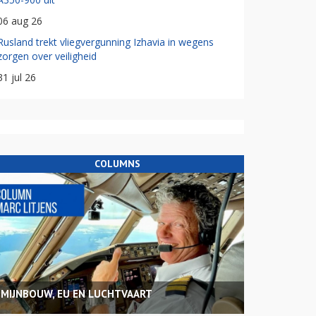
06 aug 26
Rusland trekt vliegvergunning Izhavia in wegens
zorgen over veiligheid
31 jul 26
COLUMNS
MIJNBOUW, EU EN LUCHTVAART