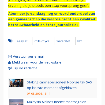
ervaring die je steeds een stap voorsprong geeft.
Abonneer je vandaag nog en word onderdeel van
een gemeenschap die waarde hecht aan kwaliteit,
betrouwbaarheid en échte journalistiek.
easyjet
rolls-royce
waterstof
klm
Verstuur per e-mail
Meld u aan voor de nieuwsbrief
Tip de redactie
Staking cabinepersoneel Noorse tak SAS
op laatste moment afgeblazen
07-08-2026, 15:11
Malaysia Airlines neemt maatregelen