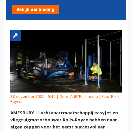
MET VLIEGTUIGMOTOR OP
Bekijk aanbieding
WATERSTOF
28 november 2022 - 9:45 | Door:
ANP/Reismedia
| Foto: Rolls-
Royce
AMESBURY - Luchtvaartmaatschappij easyJet en
vliegtuigmotorbouwer Rolls-Royce hebben naar
eigen zeggen voor het eerst succesvol een