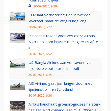
‘Realistisch blijven’
30-07-2026, 9:29
KLM laat verbetering zien in tweede
kwartaal, maar de weg is nog lang
30-07-2026, 8:22
Icelandair tekent voor zes extra Airbus
A320neo's om laatste Boeing 757's af te
lossen
30-07-2026, 6:52
US-Bangla Airlines aan vooravond van
grootste vlootuitbreiding ooit
30-07-2026, 6:45
AIS Airlines gaat jaar langer door met
lijndienst binnen Schotland
30-07-2026, 6:30
Airbus handhaaft groeiprognoses na sterk
halfjaar: eind volgend jaar 75 A320neo’s