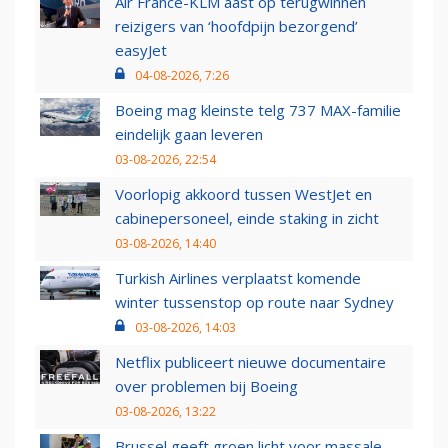
Air France-KLM aast op terugwinnen
reizigers van ‘hoofdpijn bezorgend’
easyJet
04-08-2026, 7:26
Boeing mag kleinste telg 737 MAX-familie
eindelijk gaan leveren
03-08-2026, 22:54
Voorlopig akkoord tussen WestJet en
cabinepersoneel, einde staking in zicht
03-08-2026, 14:40
Turkish Airlines verplaatst komende
winter tussenstop op route naar Sydney
03-08-2026, 14:03
Netflix publiceert nieuwe documentaire
over problemen bij Boeing
03-08-2026, 13:22
Brussel geeft groen licht voor massale