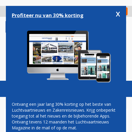
Overslaan
en
x
Digitaal Magazine
Registreer
Check in
naar
Profiteer nu van 30% korting
de
inhoud
gaan
Magazine
Podcasts
Vacatures
Toggl
naviga
Ontvang een jaar lang 30% korting op het beste van
Luchtvaartnieuws en Zakenreisnieuws. Krijg onbeperkt
toegang tot al het nieuws en de bijbehorende Apps.
EASYJET EN ROLLS-ROYCE
Ontvang tevens 12 maanden het Luchtvaartnieuws
VOEREN EERSTE TEST UIT
Magazine in de mail of op de mat.