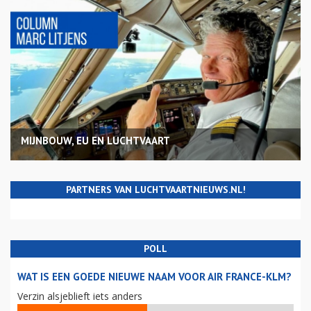
MIJNBOUW, EU EN LUCHTVAART
PARTNERS VAN LUCHTVAARTNIEUWS.NL!
POLL
WAT IS EEN GOEDE NIEUWE NAAM VOOR AIR FRANCE-KLM?
Verzin alsjeblieft iets anders