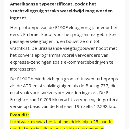
Amerikaanse typecertificaat, zodat het
vrachtvliegtuig straks wereldwijd mag worden
ingezet.
Het prototype van de E190F vloog vorig jaar voor het
eerst. Embraer koopt voor het programma gebruikte
passagiersvliegtuigen in, en bouwt ze om tot
vrachtkist. De Braziliaanse vliegtuigbouwer hoopt met
het conversieprogramma vooral vervoerders van
expresse-zendingen zoals e-commercebedrijven te
interesseren.
De E190F bevindt zich qua grootte tussen turboprops
als de ATR en straalvliegtuigen als de Boeing 737, die
nu al vaak voor snelvervoer worden ingezet. De E-
Freighter kan 10.709 kilo vracht vervoeren, de grotere
versie op basis van de Embraer 195 zelfs 12.298 kilo.
Even dit:
Luchtvaartnieuws bestaat inmiddels bijna 25 jaar. In
een tijd waarin talloze vergelijkbare bronnen en