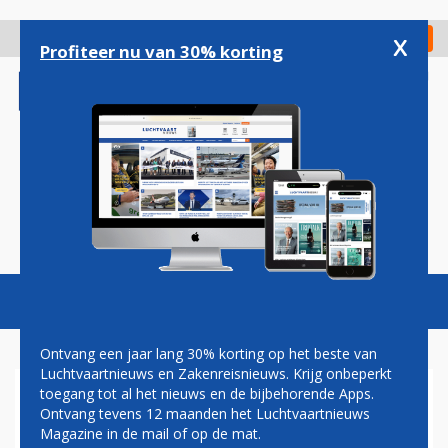
Overslaan
en
x
Digitaal Magazine
Registreer
Check in
naar
Profiteer nu van 30% korting
de
inhoud
gaan
Magazine
Podcasts
Vacatures
Toggl
naviga
Ontvang een jaar lang 30% korting op het beste van
Luchtvaartnieuws en Zakenreisnieuws. Krijg onbeperkt
toegang tot al het nieuws en de bijbehorende Apps.
EMBRAER 190F E-FREIGHTER
Ontvang tevens 12 maanden het Luchtvaartnieuws
GOEDGEKEURD DOOR
Magazine in de mail of op de mat.