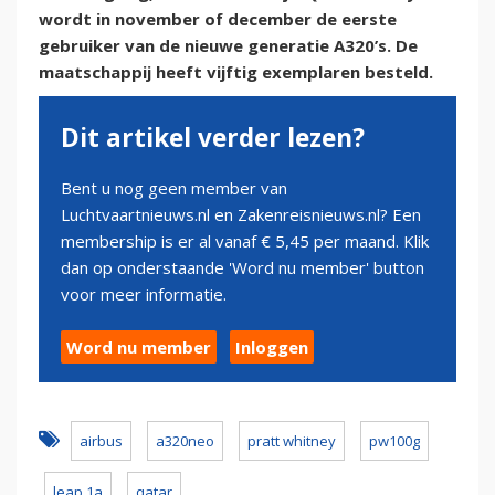
wordt in november of december de eerste
gebruiker van de nieuwe generatie A320’s. De
maatschappij heeft vijftig exemplaren besteld.
Dit artikel verder lezen?
Bent u nog geen member van
Luchtvaartnieuws.nl en Zakenreisnieuws.nl? Een
membership is er al vanaf € 5,45 per maand. Klik
dan op onderstaande 'Word nu member' button
voor meer informatie.
Word nu member
Inloggen
airbus
a320neo
pratt whitney
pw100g
leap 1a
qatar