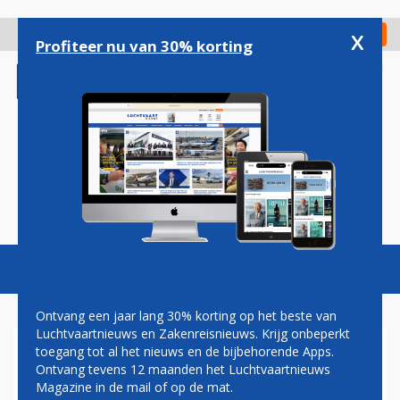
Overslaan
en
x
Digitaal Magazine
Registreer
Check in
naar
Profiteer nu van 30% korting
de
inhoud
gaan
Magazine
Podcasts
Vacatures
Toggl
naviga
Ontvang een jaar lang 30% korting op het beste van
Luchtvaartnieuws en Zakenreisnieuws. Krijg onbeperkt
toegang tot al het nieuws en de bijbehorende Apps.
MOTORSCHADE A320NEO
Ontvang tevens 12 maanden het Luchtvaartnieuws
VERSTOORT PLANNING
Magazine in de mail of op de mat.