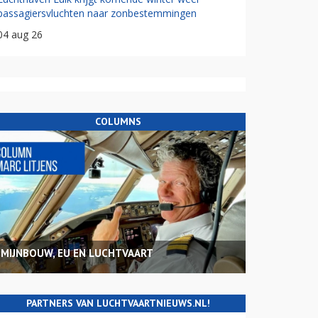
passagiersvluchten naar zonbestemmingen
04 aug 26
COLUMNS
MIJNBOUW, EU EN LUCHTVAART
PARTNERS VAN LUCHTVAARTNIEUWS.NL!