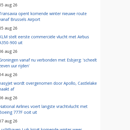
05 aug 26
Transavia opent komende winter nieuwe route
vanaf Brussels Airport
05 aug 26
KLM stelt eerste commerciële vlucht met Airbus
A350-900 uit
06 aug 26
Groningen vanaf nu verbonden met Esbjerg: 'scheelt
zeven uur rijden'
04 aug 26
easyJet wordt overgenomen door Apollo, Castlelake
haakt af
06 aug 26
National Airlines voert langste vrachtvlucht met
Boeing 777F ooit uit
07 aug 26
Luchthaven Luik krijgt komende winter weer