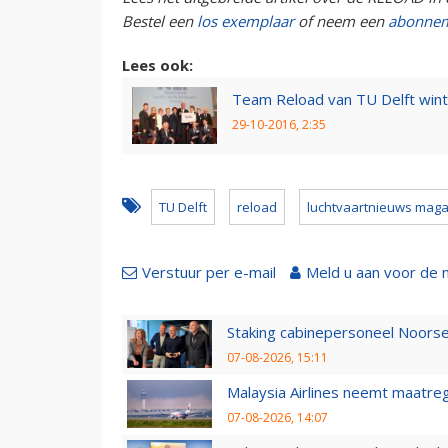
Bestel een
los exemplaar
of neem een
abonne
Lees ook:
Team Reload van TU Delft wint 
29-10-2016, 2:35
TU Delft
reload
luchtvaartnieuws mag
Verstuur per e-mail
Meld u aan voor de 
Staking cabinepersoneel Noorse
07-08-2026, 15:11
Malaysia Airlines neemt maatreg
07-08-2026, 14:07