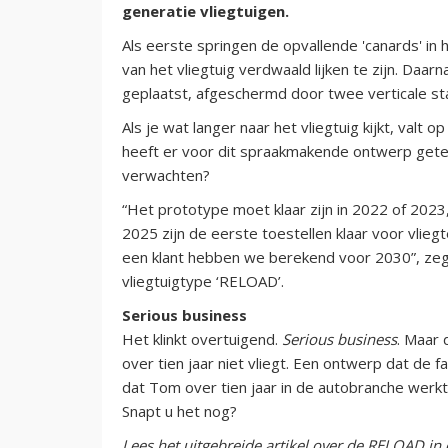
generatie vliegtuigen.
Als eerste springen de opvallende 'canards' in 
van het vliegtuig verdwaald lijken te zijn. Da
geplaatst, afgeschermd door twee verticale st
Als je wat langer naar het vliegtuig kijkt, valt
heeft er voor dit spraakmakende ontwerp ge
verwachten?
“Het prototype moet klaar zijn in 2022 of 2023
2025 zijn de eerste toestellen klaar voor vlie
een klant hebben we berekend voor 2030”, zegt
vliegtuigtype ‘RELOAD’.
Serious business
Het klinkt overtuigend.
Serious business
. Maar 
over tien jaar niet vliegt. Een ontwerp dat de 
dat Tom over tien jaar in de autobranche werkt,
Snapt u het nog?
Lees het uitgebreide artikel over de RELOAD in