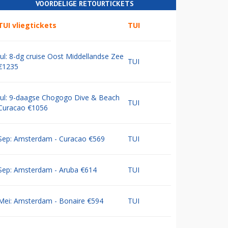
VOORDELIGE RETOURTICKETS
TUI vliegtickets
TUI
Jul: 8-dg cruise Oost Middellandse Zee
TUI
€1235
Jul: 9-daagse Chogogo Dive & Beach
TUI
Curacao €1056
Sep: Amsterdam - Curacao €569
TUI
Sep: Amsterdam - Aruba €614
TUI
Mei: Amsterdam - Bonaire €594
TUI