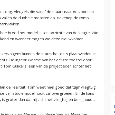
het oog. Vleugels die vanaf de staart naar de voorkant
arna vallen de dubbele motoren op. Bovenop de romp
aartvlakken.
 op hoe breed het model is ten opzichte van de lengte. Wie
tekend en wanneer mogen we deze nieuwkomer
, vervolgens kunnen de statische tests plaatsvinden. In
gtests. De ingebruikname van het eerste toestel door
 Tom Gulikers, een van de projectleden achter het
dan de realiteit: Tom weet heel goed dat ‘zijn’ vliegtuig
fase van studiemodel nooit zal overgroeien. En de kans
 is groter dan dat hij zich met vliegtuigen bezighoudt.
 de februari-editie van Luchtvaartnieuws Magazine.