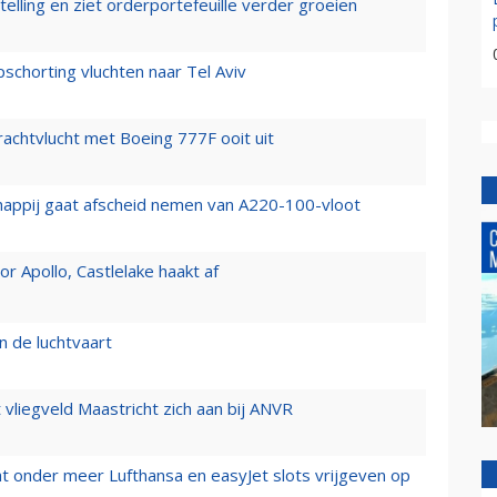
elling en ziet orderportefeuille verder groeien
chorting vluchten naar Tel Aviv
vrachtvlucht met Boeing 777F ooit uit
happij gaat afscheid nemen van A220-100-vloot
 Apollo, Castlelake haakt af
n de luchtvaart
t vliegveld Maastricht zich aan bij ANVR
t onder meer Lufthansa en easyJet slots vrijgeven op