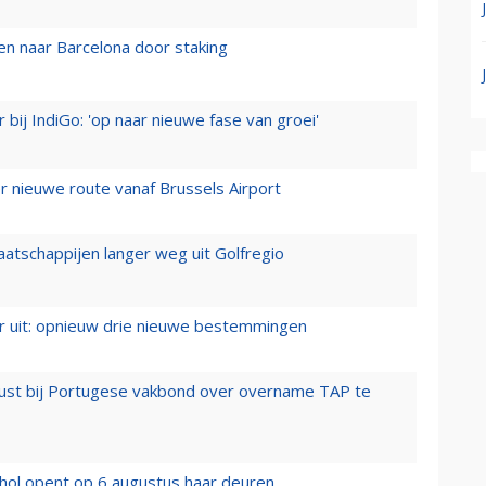
n naar Barcelona door staking
 bij IndiGo: 'op naar nieuwe fase van groei'
 nieuwe route vanaf Brussels Airport
aatschappijen langer weg uit Golfregio
er uit: opnieuw drie nieuwe bestemmingen
rust bij Portugese vakbond over overname TAP te
hol opent op 6 augustus haar deuren