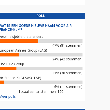
POLL
WAT IS EEN GOEDE NIEUWE NAAM VOOR AIR
FRANCE-KLM?
Verzin alsjeblieft iets anders
47% (81 stemmen)
European Airlines Group (EAG)
24% (42 stemmen)
The Blue Group
21% (36 stemmen)
Air-France-KLM-SAS(-TAP)
6% (11 stemmen)
Totaal aantal stemmen: 170
Meer polls