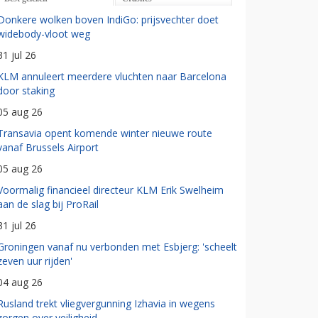
Donkere wolken boven IndiGo: prijsvechter doet
widebody-vloot weg
31 jul 26
KLM annuleert meerdere vluchten naar Barcelona
door staking
05 aug 26
Transavia opent komende winter nieuwe route
vanaf Brussels Airport
05 aug 26
Voormalig financieel directeur KLM Erik Swelheim
aan de slag bij ProRail
31 jul 26
Groningen vanaf nu verbonden met Esbjerg: 'scheelt
zeven uur rijden'
04 aug 26
Rusland trekt vliegvergunning Izhavia in wegens
zorgen over veiligheid