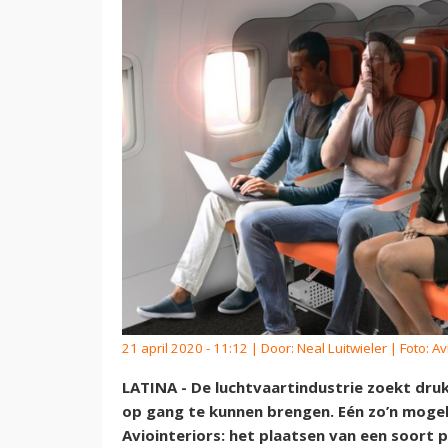
21 april 2020 - 11:12 | Door:
Neal Luitwieler
| Foto: Av
LATINA - De luchtvaartindustrie zoekt druk
op gang te kunnen brengen. Eén zo’n mogeli
Aviointeriors: het plaatsen van een soort p