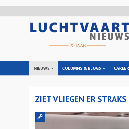
Overslaan
en
naar
de
inhoud
gaan
NIEUWS
COLUMNS & BLOGS
CAREER
ZIET VLIEGEN ER STRAKS 