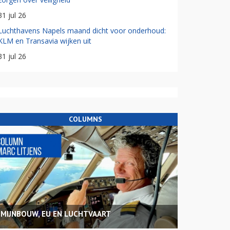
31 jul 26
Luchthavens Napels maand dicht voor onderhoud:
KLM en Transavia wijken uit
31 jul 26
COLUMNS
MIJNBOUW, EU EN LUCHTVAART