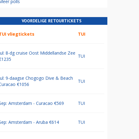
Meer polls
VOORDELIGE RETOURTICKETS
TUI vliegtickets
TUI
Jul: 8-dg cruise Oost Middellandse Zee
TUI
€1235
Jul: 9-daagse Chogogo Dive & Beach
TUI
Curacao €1056
Sep: Amsterdam - Curacao €569
TUI
Sep: Amsterdam - Aruba €614
TUI