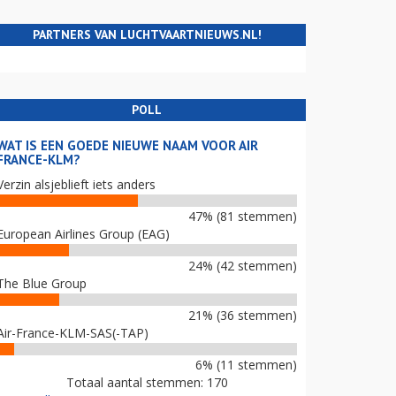
PARTNERS VAN LUCHTVAARTNIEUWS.NL!
POLL
WAT IS EEN GOEDE NIEUWE NAAM VOOR AIR
FRANCE-KLM?
Verzin alsjeblieft iets anders
47% (81 stemmen)
European Airlines Group (EAG)
24% (42 stemmen)
The Blue Group
21% (36 stemmen)
Air-France-KLM-SAS(-TAP)
6% (11 stemmen)
Totaal aantal stemmen: 170