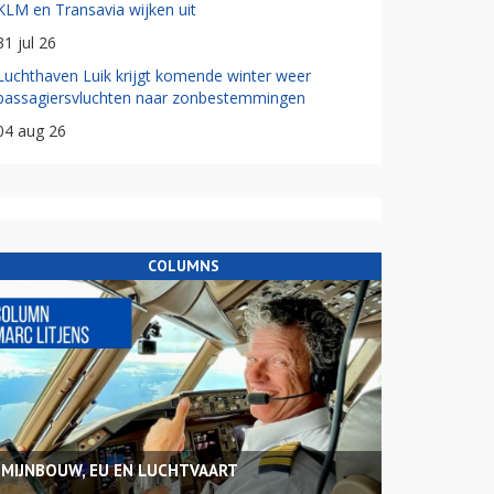
KLM en Transavia wijken uit
31 jul 26
Luchthaven Luik krijgt komende winter weer
passagiersvluchten naar zonbestemmingen
04 aug 26
COLUMNS
MIJNBOUW, EU EN LUCHTVAART