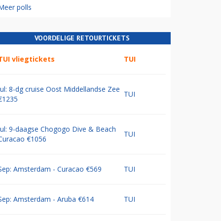
Meer polls
VOORDELIGE RETOURTICKETS
TUI vliegtickets
TUI
Jul: 8-dg cruise Oost Middellandse Zee
TUI
€1235
Jul: 9-daagse Chogogo Dive & Beach
TUI
Curacao €1056
Sep: Amsterdam - Curacao €569
TUI
Sep: Amsterdam - Aruba €614
TUI