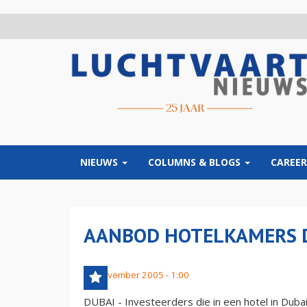
Overslaan
en
naar
de
inhoud
gaan
NIEUWS
COLUMNS & BLOGS
CAREER
AANBOD HOTELKAMERS D
21 november 2005 - 1:00
DUBAI - Investeerders die in een hotel in Dub