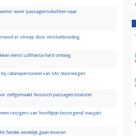
 winter weer passagiersvluchten naar
ernood in: streep door vlootuitbreiding
ukken winst Lufthansa hard omlaag
 bij cabinepersoneel van SAS Noorwegen
voor zelfgemaakt Russisch passagierstoestel
nen reizigers van ‘hoofdpijn bezorgend’ easyJet
X-familie eindelijk gaan leveren