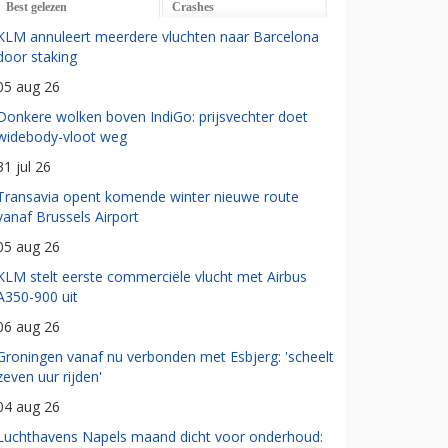
Best gelezen
Crashes
KLM annuleert meerdere vluchten naar Barcelona
door staking
05 aug 26
Donkere wolken boven IndiGo: prijsvechter doet
widebody-vloot weg
31 jul 26
Transavia opent komende winter nieuwe route
vanaf Brussels Airport
05 aug 26
KLM stelt eerste commerciële vlucht met Airbus
A350-900 uit
06 aug 26
Groningen vanaf nu verbonden met Esbjerg: 'scheelt
zeven uur rijden'
04 aug 26
Luchthavens Napels maand dicht voor onderhoud: