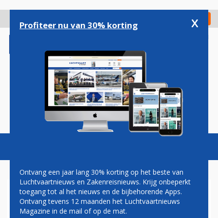
Overslaan
en
x
Digitaal Magazine
Registreer
Check in
naar
Profiteer nu van 30% korting
de
inhoud
gaan
Magazine
Podcasts
Vacatures
Toggl
naviga
Ontvang een jaar lang 30% korting op het beste van
Luchtvaartnieuws en Zakenreisnieuws. Krijg onbeperkt
toegang tot al het nieuws en de bijbehorende Apps.
ANDREW HARPER: FOUR
Ontvang tevens 12 maanden het Luchtvaartnieuws
SEASONS HOTEL CHICAGO
Magazine in de mail of op de mat.