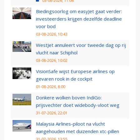
03-08-2026, 11:06
Biedingsoorlog om easyJet gaat verder:
investeerders krijgen dezelfde deadline
voor bod
03-08-2026, 10:43
WestJet annuleert voor tweede dag op rij
vlucht naar Schiphol
03-08-2026, 10:02
VisionSafe wijst Europese airlines op
gevaren rook in de cockpit
01-08-2026, 8:00
Donkere wolken boven IndiGo:
prijsvechter doet widebody-vloot weg
31-07-2026, 22:01
Malaysia Airlines-piloot na vlucht
aangehouden met duizenden xtc-pillen
31-07-2026, 13:55