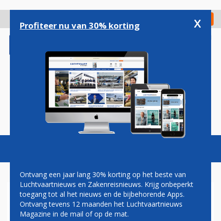
Overslaan
en
x
Digitaal Magazine
Registreer
Check in
naar
Profiteer nu van 30% korting
de
inhoud
gaan
Magazine
Podcasts
Vacatures
Toggl
naviga
Ontvang een jaar lang 30% korting op het beste van
Luchtvaartnieuws en Zakenreisnieuws. Krijg onbeperkt
toegang tot al het nieuws en de bijbehorende Apps.
CAF&#233 AMERICAIN
Ontvang tevens 12 maanden het Luchtvaartnieuws
AMSTERDAM IN JAREN 20
Magazine in de mail of op de mat.