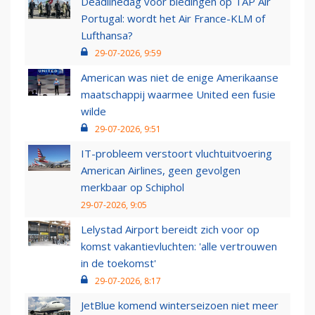
Deadlinedag voor biedingen op TAP Air
Portugal: wordt het Air France-KLM of
Lufthansa?
29-07-2026, 9:59
American was niet de enige Amerikaanse
maatschappij waarmee United een fusie
wilde
29-07-2026, 9:51
IT-probleem verstoort vluchtuitvoering
American Airlines, geen gevolgen
merkbaar op Schiphol
29-07-2026, 9:05
Lelystad Airport bereidt zich voor op
komst vakantievluchten: 'alle vertrouwen
in de toekomst'
29-07-2026, 8:17
JetBlue komend winterseizoen niet meer