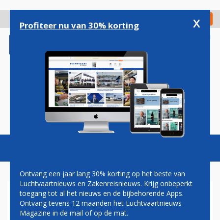
Overslaan
en
x
Digitaal Magazine
Registreer
Check in
naar
Profiteer nu van 30% korting
de
inhoud
gaan
Magazine
Podcasts
Vacatures
Toggl
naviga
Ontvang een jaar lang 30% korting op het beste van
Luchtvaartnieuws en Zakenreisnieuws. Krijg onbeperkt
toegang tot al het nieuws en de bijbehorende Apps.
DRIE NIEUWE HOTELS VOOR
Ontvang tevens 12 maanden het Luchtvaartnieuws
ACCOR IN CHINA
Magazine in de mail of op de mat.