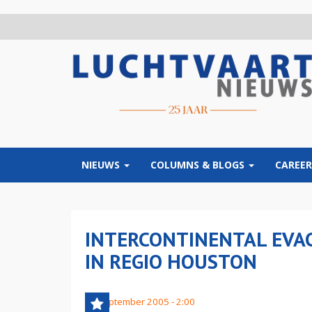
Overslaan
en
naar
de
inhoud
gaan
NIEUWS
COLUMNS & BLOGS
CAREER
INTERCONTINENTAL EVA
IN REGIO HOUSTON
23 september 2005 - 2:00