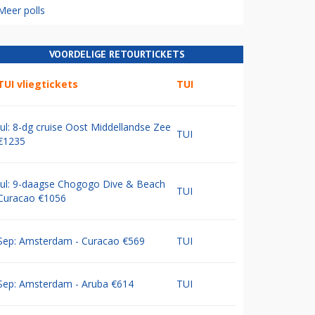
Meer polls
VOORDELIGE RETOURTICKETS
TUI vliegtickets
TUI
Jul: 8-dg cruise Oost Middellandse Zee
TUI
€1235
Jul: 9-daagse Chogogo Dive & Beach
TUI
Curacao €1056
Sep: Amsterdam - Curacao €569
TUI
Sep: Amsterdam - Aruba €614
TUI