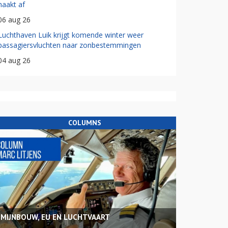
haakt af
06 aug 26
Luchthaven Luik krijgt komende winter weer
passagiersvluchten naar zonbestemmingen
04 aug 26
COLUMNS
MIJNBOUW, EU EN LUCHTVAART