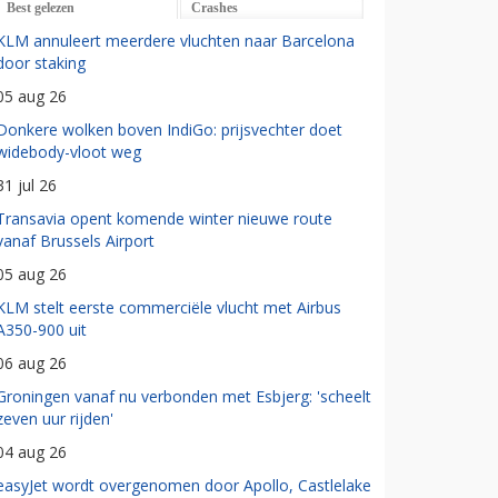
Best gelezen
Crashes
KLM annuleert meerdere vluchten naar Barcelona
door staking
05 aug 26
Donkere wolken boven IndiGo: prijsvechter doet
widebody-vloot weg
31 jul 26
Transavia opent komende winter nieuwe route
vanaf Brussels Airport
05 aug 26
KLM stelt eerste commerciële vlucht met Airbus
A350-900 uit
06 aug 26
Groningen vanaf nu verbonden met Esbjerg: 'scheelt
zeven uur rijden'
04 aug 26
easyJet wordt overgenomen door Apollo, Castlelake