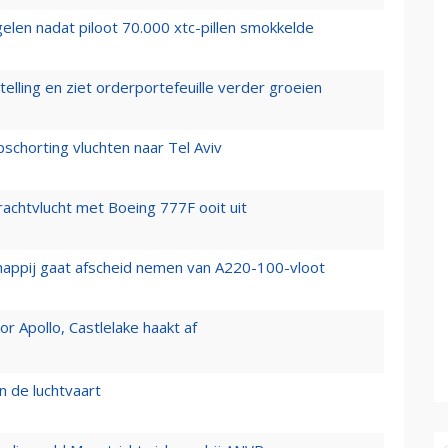
elen nadat piloot 70.000 xtc-pillen smokkelde
elling en ziet orderportefeuille verder groeien
chorting vluchten naar Tel Aviv
vrachtvlucht met Boeing 777F ooit uit
happij gaat afscheid nemen van A220-100-vloot
 Apollo, Castlelake haakt af
n de luchtvaart