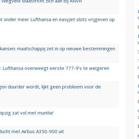
t vliegveld Maastricht zich aan bij ANVR
t onder meer Lufthansa en easyJet slots vrijgeven op
ansen: maatschappij zet in op nieuwe bestemmingen
er: Lufthansa overweegt eerste 777-9’s te weigeren
iegen duurder wordt, lijkt geen probleem voor de
ipzig zat vol met munitie'
lucht met Airbus A350-900 uit